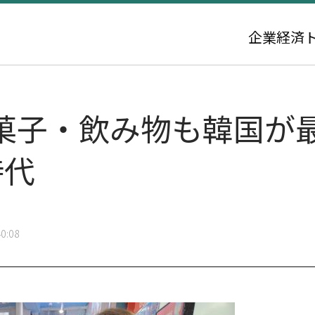
企業
経済
菓子・飲み物も韓国が
時代
0:08