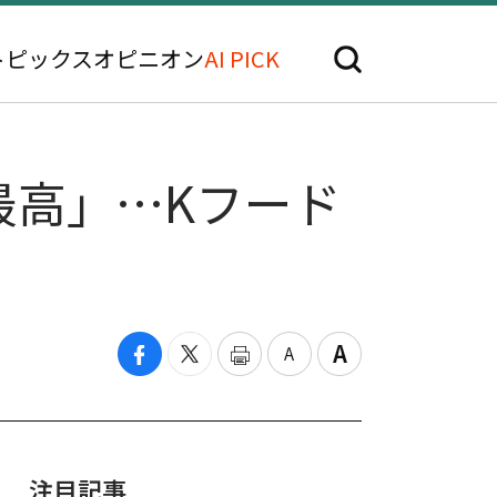
トピックス
オピニオン
AI PICK
最高」…Kフード
注目記事