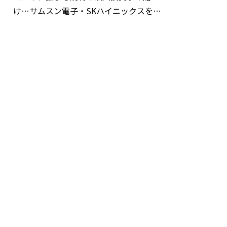
け…サムスン電子・SKハイニックスを巡
る明暗