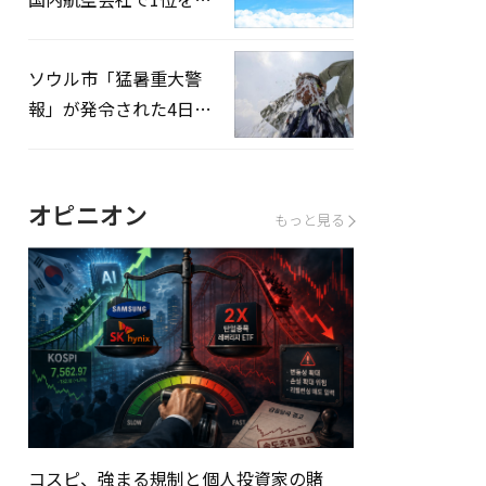
録…「上半期搭乗率
93%」
ソウル市「猛暑重大警
報」が発令された4日、
熱中症患者39人追加発
生
オピニオン
もっと見る
コスピ、強まる規制と個人投資家の賭