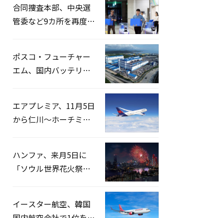
合同捜査本部、中央選
管委など9カ所を再度家
宅捜索…「投票率操
作」の資料を確保
ポスコ・フューチャー
エム、国内バッテリー
企業とLFP正極材19万ト
ンの供給契約を締結
エアプレミア、11月5日
から仁川〜ホーチミン
路線運航へ…3年2ヶ月
ぶりの再開
ハンファ、来月5日に
「ソウル世界花火祭り
2026」開催…韓・米・
英の3カ国が参加
イースター航空、韓国
国内航空会社で1位を記