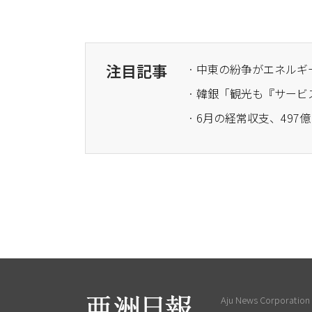
注目記事
· 韓銀「観光も『サー
· 6月の経常収支、49
Aju News Corporation L