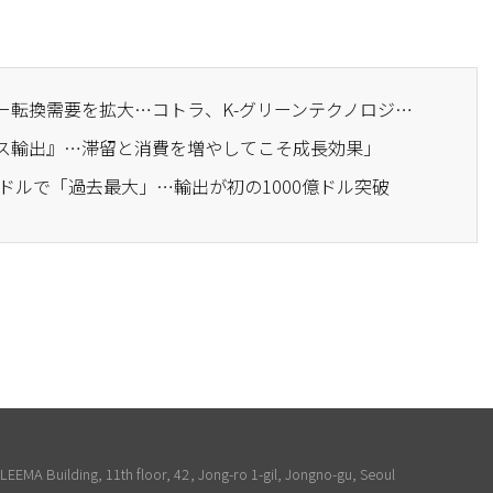
· 中東の紛争がエネルギー転換需要を拡大…コトラ、K-グリーンテクノロジーの輸出を促進
ビス輸出』…滞留と消費を増やしてこそ成長効果」
7億ドルで「過去最大」…輸出が初の1000億ドル突破
EEMA Building, 11th floor, 42, Jong-ro 1-gil, Jongno-gu, Seoul