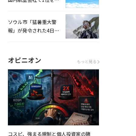
録…「上半期搭乗率
93%」
ソウル市「猛暑重大警
報」が発令された4日、
熱中症患者39人追加発
生
オピニオン
もっと見る
コスピ、強まる規制と個人投資家の賭