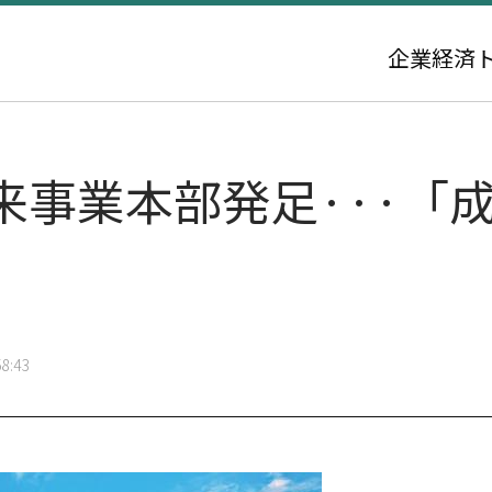
企業
経済
来事業本部発足···「
8:43