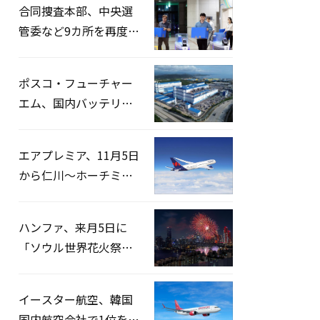
合同捜査本部、中央選
管委など9カ所を再度家
宅捜索…「投票率操
作」の資料を確保
ポスコ・フューチャー
エム、国内バッテリー
企業とLFP正極材19万ト
ンの供給契約を締結
エアプレミア、11月5日
から仁川〜ホーチミン
路線運航へ…3年2ヶ月
ぶりの再開
ハンファ、来月5日に
「ソウル世界花火祭り
2026」開催…韓・米・
英の3カ国が参加
イースター航空、韓国
国内航空会社で1位を記