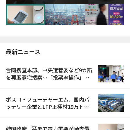
に需給対応体制を点検
最新ニュース
合同捜査本部、中央選管委など9カ所
を再度家宅捜索…「投票率操作」の
資料を確保
ポスコ・フューチャーエム、国内バ
ッテリー企業とLFP正極材19万トン
の供給契約を締結
韓国政府、猛暑で電力需要が過去最