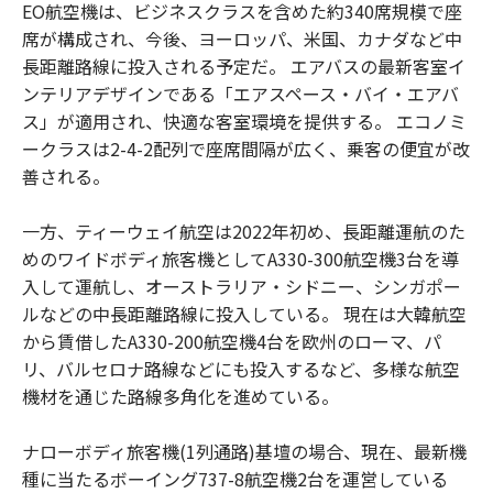
EO航空機は、ビジネスクラスを含めた約340席規模で座
席が構成され、今後、ヨーロッパ、米国、カナダなど中
長距離路線に投入される予定だ。 エアバスの最新客室イ
ンテリアデザインである「エアスペース・バイ・エアバ
ス」が適用され、快適な客室環境を提供する。 エコノミ
ークラスは2-4-2配列で座席間隔が広く、乗客の便宜が改
善される。
一方、ティーウェイ航空は2022年初め、長距離運航のた
めのワイドボディ旅客機としてA330-300航空機3台を導
入して運航し、オーストラリア・シドニー、シンガポー
ルなどの中長距離路線に投入している。 現在は大韓航空
から賃借したA330-200航空機4台を欧州のローマ、パ
リ、バルセロナ路線などにも投入するなど、多様な航空
機材を通じた路線多角化を進めている。
ナローボディ旅客機(1列通路)基壇の場合、現在、最新機
種に当たるボーイング737-8航空機2台を運営している