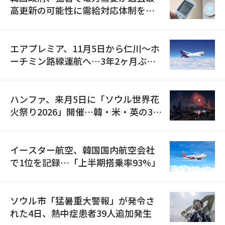
高更新の可能性に需給対応体制を点
検
エアプレミア、11月5日から仁川〜ホ
ーチミン路線運航へ…3年2ヶ月ぶり
の再開
ハンファ、来月5日に「ソウル世界花
火祭り2026」開催…韓・米・英の3カ
国が参加
イースター航空、韓国国内航空会社
で1位を記録…「上半期搭乗率93%」
ソウル市「猛暑重大警報」が発令さ
れた4日、熱中症患者39人追加発生