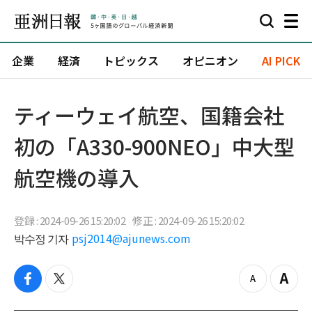
企業
経済
トピックス
オピニオン
AI PICK
ティーウェイ航空、国籍会社
初の「A330-900NEO」中大型
航空機の導入
登録 : 2024-09-26 15:20:02
修正 : 2024-09-26 15:20:02
박수정 기자
psj2014@ajunews.com
f
t
z
Z
a
w
o
o
c
i
o
o