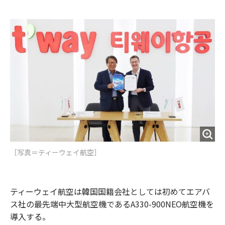
e
t
m
m
b
t
o
i
o
e
u
n
o
r
t
k
［写真＝ティーウェイ航空］
ティーウェイ航空は韓国国籍会社としては初めてエアバ
ス社の最先端中大型航空機であるA330-900NEO航空機を
導入する。