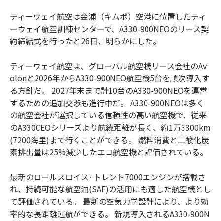
ティーウェイ航空は金浦（キムポ）空港に位置したティ
ーウェイ航空訓練センターで、A330-900NEOのリース契
約締結式を行ったと26日、明らかにした。
ティーウェイ航空は、グローバル航空機リース会社のAv
olonと2026年からA330-900NEO航空機5台を順次導入す
る方針だ。 2027年末まで計10台のA330-900NEOを運営
するための追加交渉も進行中だ。 A330-900NEOは多く
の航空会社が選択している信頼性の高い航空機で、従来
のA330CEOシリーズより航続距離が長く、約1万3300km
(7200海里)まで行くことができる。 燃料消費と二酸化炭
素排出量は25%減少したエコ航空機と評価されている。
最新のロールスロイス·トレント7000エンジンが搭載さ
れ、持続可能な航空油(SAF)の活用にも適した航空機とし
て評価されている。 最新の空気力学設計により、より効
率的な長距離運航ができる。 新規導入されるA330-900N