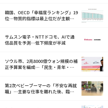
韓国、OECD「幸福度ランキング」19
位…物質的指標は最上位だが主観的
満足度は最下位
サムスン電子・NTTドコモ、AIで通
信品質を予測…低下頻度が半減
ソウル市、2兆8000億ウォン規模の補
正予算案を編成…「民生・青年・安
全」に8100億ウォンを集中投資
第2次ベビーブーマーの「不安な再就
職」…主要な仕事を離れた後、臨時
職が2倍近くに急増