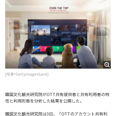
o
e
u
n
o
r
t
k
[写真=Gettyimagesbank]
韓国文化観光研究院がOTT共有提供者と共有利用者の特
性と利用形態を分析した結果を公開した。
韓国文化観光研究院は3日、「OTTのアカウント共有利