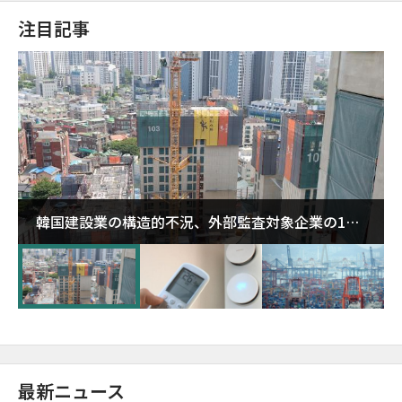
注目記事
韓国建設業の構造的不況、外部監査対象企業の1割
超が「ゾンビ企業」に…5年で2.8倍増
最新ニュース