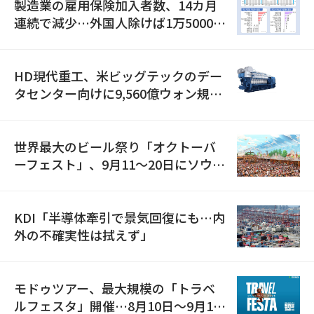
製造業の雇用保険加入者数、14カ月
連続で減少…外国人除けば1万5000人
減
HD現代重工、米ビッグテックのデー
タセンター向けに9,560億ウォン規模
の発電設備を受注…「過去最大」
世界最大のビール祭り「オクトーバ
ーフェスト」、9月11〜20日にソウル
で開催
KDI「半導体牽引で景気回復にも…内
外の不確実性は拭えず」
モドゥツアー、最大規模の「トラベ
ルフェスタ」開催…8月10日～9月11