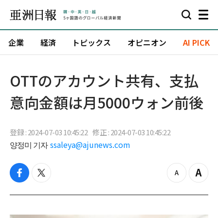
企業
経済
トピックス
オピニオン
AI PICK
OTTのアカウント共有、支払
意向金額は月5000ウォン前後
登録 : 2024-07-03 10:45:22
修正 : 2024-07-03 10:45:22
양정미 기자
ssaleya@ajunews.com
f
t
z
Z
a
w
o
o
c
i
o
o
e
t
m
m
b
t
o
i