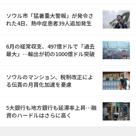
ソウル市「猛暑重大警報」が発令さ
れた4日、熱中症患者39人追加発生
6月の経常収支、497億ドルで「過去
最大」…輸出が初の1000億ドル突破
ソウルのマンション、税制改正によ
る伝貰の月貰化加速を憂慮
5大銀行も地方銀行も延滞率上昇…融
資のハードルはさらに高く