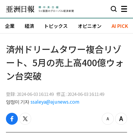
企業
経済
トピックス
オピニオン
AI PICK
済州ドリームタワー複合リゾ
ート、5月の売上高400億ウォ
ン台突破
登録 : 2024-06-03 16:11:49
修正 : 2024-06-03 16:11:49
양정미 기자
ssaleya@ajunews.com
f
t
z
Z
a
w
o
o
c
i
o
o