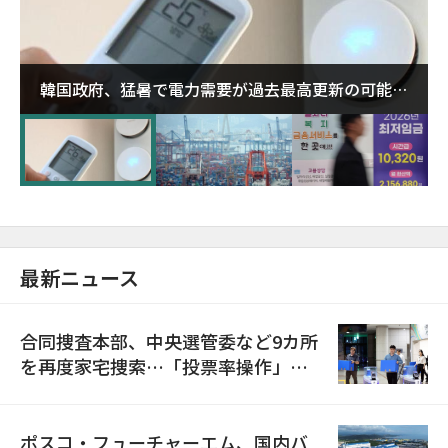
韓国政府、猛暑で電力需要が過去最高更新の可能性
に需給対応体制を点検
最新ニュース
合同捜査本部、中央選管委など9カ所
を再度家宅捜索…「投票率操作」の
資料を確保
ポスコ・フューチャーエム、国内バ