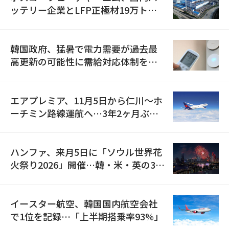
ッテリー企業とLFP正極材19万トン
の供給契約を締結
韓国政府、猛暑で電力需要が過去最
高更新の可能性に需給対応体制を点
検
エアプレミア、11月5日から仁川〜ホ
ーチミン路線運航へ…3年2ヶ月ぶり
の再開
ハンファ、来月5日に「ソウル世界花
火祭り2026」開催…韓・米・英の3カ
国が参加
イースター航空、韓国国内航空会社
で1位を記録…「上半期搭乗率93%」