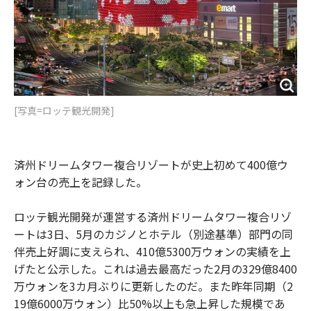
[写真=ロッテ観光開発]
済州ドリームタワー複合リゾートが史上初めて400億ウ
ォン台の売上を記録した。
ロッテ観光開発が運営する済州ドリームタワー複合リゾ
ートは3日、5月のカジノとホテル（別途基準）部門の同
伴売上好調に支えられ、410億5300万ウォンの実績を上
げたと公示した。これは過去最高だった2月の329億8400
万ウォンを3カ月ぶりに更新したのだ。また昨年同期（2
19億6000万ウォン）比50%以上も急上昇した規模であ