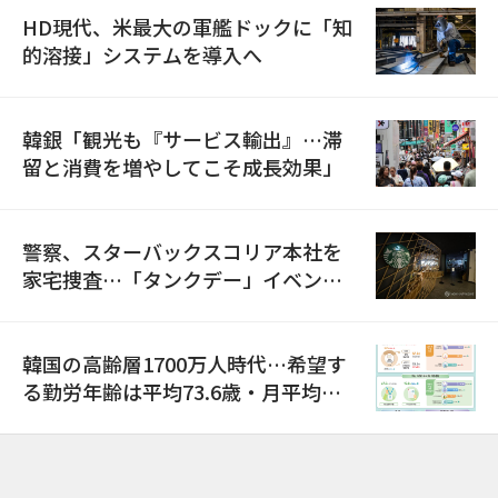
HD現代、米最大の軍艦ドックに「知
的溶接」システムを導入へ
韓銀「観光も『サービス輸出』…滞
留と消費を増やしてこそ成長効果」
警察、スターバックスコリア本社を
家宅捜査…「タンクデー」イベント
巡り侮辱容疑
韓国の高齢層1700万人時代…希望す
る勤労年齢は平均73.6歳・月平均賃
金は300万ウォン以上