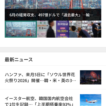
6月の経常収支、497億ドルで「過去最大」…輸出
が初の1000億ドル突破
最新ニュース
ハンファ、来月5日に「ソウル世界花
火祭り2026」開催…韓・米・英の3カ
国が参加
イースター航空、韓国国内航空会社
で1位を記録…「上半期搭乗率93%」