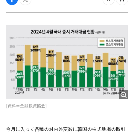
f
t
z
Z
a
w
o
o
c
i
o
o
e
t
m
m
b
t
o
i
o
e
u
n
o
r
t
k
[資料＝金融投資協会]
今月に入って各種の対内外変数に韓国の株式地場の取引