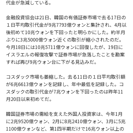
代金が急減している。
金融投資協会は21日、韓国の有価証券市場で去る17日の
１日平均取引代金が9兆7793億ウォンと集計され、4月以
後初めて10兆ウォンを下回ったと明らかにした。約半月
ぶりに3兆5000億ウォン近くの取引が縮小されたのだ。
今月18日には10兆5711億ウォンに回復したが、19日に
イスラエルの報復攻撃で証券市場が急落したことを勘案
すれば再び9兆ウォン台に下がる見込みだ。
コスダック市場も萎縮した。去る11日の１日平均取引額
が6兆6613億ウォンを記録し、年中最低を記録した。コ
スダックの取引代金が7兆ウォンを下回ったのは昨年11
月20日以来初めてだ。
韓国証券市場の需給を支えた外国人投資家は、今年1月
に2兆9520億ウォン、2月に8兆2410億ウォン、3月に5兆
1100億ウォンなど、第1四半期だけで16兆ウォン以上の