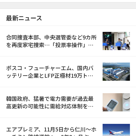
最新ニュース
合同捜査本部、中央選管委など9カ所
を再度家宅捜索…「投票率操作」の
資料を確保
ポスコ・フューチャーエム、国内バ
ッテリー企業とLFP正極材19万トン
の供給契約を締結
韓国政府、猛暑で電力需要が過去最
高更新の可能性に需給対応体制を点
検
エアプレミア、11月5日から仁川〜ホ