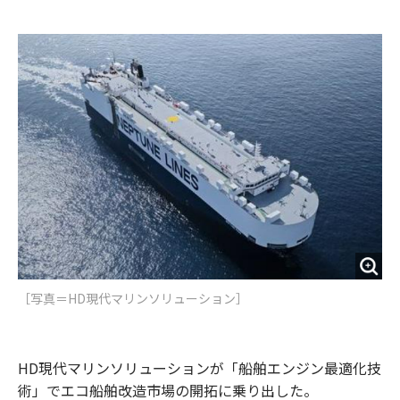
e
t
m
m
b
t
o
i
o
e
u
n
o
r
t
k
［写真＝HD現代マリンソリューション］
HD現代マリンソリューションが「船舶エンジン最適化技
術」でエコ船舶改造市場の開拓に乗り出した。