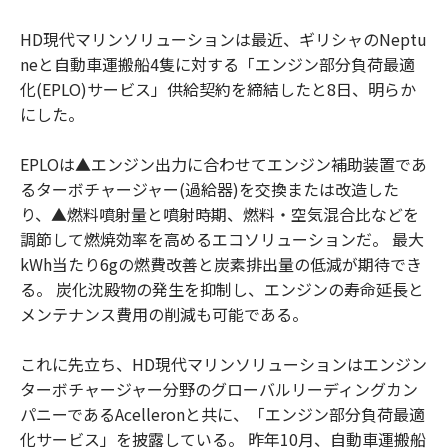
HD現代マリンソリューションは最近、ギリシャのNeptu
neと自動車運搬船4隻に対する「エンジン部分負荷最適
化(EPLO)サービス」供給契約を締結したと8日、明らか
にした。
EPLOは▲エンジン出力に合わせてエンジン補助装置であ
るターボチャージャー(過給器)を交換または改造した
り、▲燃料噴射量と噴射時期、燃料・空気混合比などを
調節して燃焼効率を高めるエコソリューションだ。 最大
kWh当たり6gの燃費改善と炭素排出量の低減が期待でき
る。 炭化沈殿物の発生を抑制し、エンジンの寿命延長と
メンテナンス費用の削減も可能である。
これに先立ち、HD現代マリンソリューションはエンジン
ターボチャージャー分野のグローバルリーディングカン
パニーであるAcelleronと共に、「エンジン部分負荷最適
化サービス」を披露している。 昨年10月、自動車運搬船