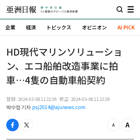
企業
経済
トピックス
オピニオン
AI PICK
HD現代マリンソリューショ
ン、エコ船舶改造事業に拍
車…4隻の自動車船契約
登録 : 2024-03-08 11:22:38
修正 : 2024-03-08 11:22:38
박수정 기자
psj2014@ajunews.com
f
t
z
Z
a
w
o
o
c
i
o
o