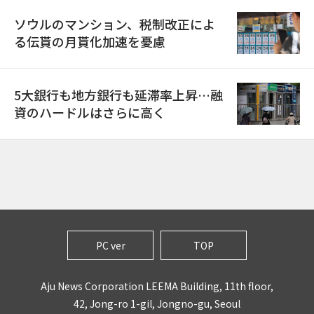
ソウルのマンション、税制改正によ
る伝貰の月貰化加速を憂慮
5大銀行も地方銀行も延滞率上昇…融
資のハードルはさらに高く
PC ver
TOP
Aju News Corporation LEEMA Building, 11th floor,
42, Jong-ro 1-gil, Jongno-gu, Seoul