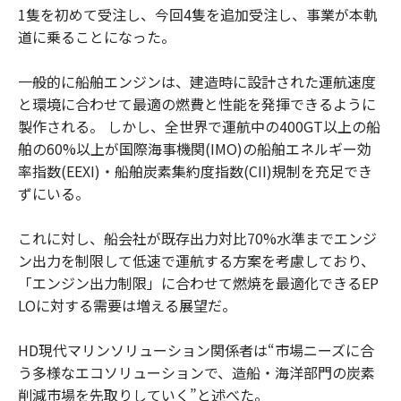
1隻を初めて受注し、今回4隻を追加受注し、事業が本軌
道に乗ることになった。
一般的に船舶エンジンは、建造時に設計された運航速度
と環境に合わせて最適の燃費と性能を発揮できるように
製作される。 しかし、全世界で運航中の400GT以上の船
舶の60%以上が国際海事機関(IMO)の船舶エネルギー効
率指数(EEXI)・船舶炭素集約度指数(CII)規制を充足でき
ずにいる。
これに対し、船会社が既存出力対比70%水準までエンジ
ン出力を制限して低速で運航する方案を考慮しており、
「エンジン出力制限」に合わせて燃焼を最適化できるEP
LOに対する需要は増える展望だ。
HD現代マリンソリューション関係者は“市場ニーズに合
う多様なエコソリューションで、造船・海洋部門の炭素
削減市場を先取りしていく”と述べた。