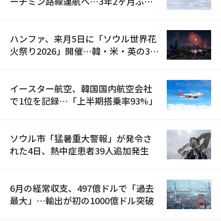
ーチミン路線運航へ…3年2ヶ月ぶり
の再開
ハンファ、来月5日に「ソウル世界花
火祭り2026」開催…韓・米・英の3カ
国が参加
イースター航空、韓国国内航空会社
で1位を記録…「上半期搭乗率93%」
ソウル市「猛暑重大警報」が発令さ
れた4日、熱中症患者39人追加発生
6月の経常収支、497億ドルで「過去
最大」…輸出が初の1000億ドル突破