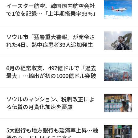
イースター航空、韓国国内航空会社
で1位を記録…「上半期搭乗率93%」
ソウル市「猛暑重大警報」が発令さ
れた4日、熱中症患者39人追加発生
6月の経常収支、497億ドルで「過去
最大」…輸出が初の1000億ドル突破
ソウルのマンション、税制改正によ
る伝貰の月貰化加速を憂慮
5大銀行も地方銀行も延滞率上昇…融
資のハードルはさらに高く