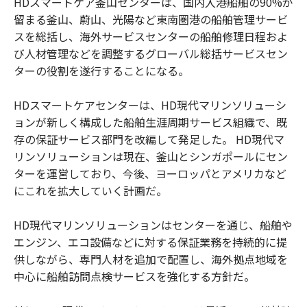
HDスマートケア釜山センターは、国内入港船舶の90%が
留まる釜山、蔚山、光陽など東南圏港の船舶管理サービ
スを総括し、海外サービスセンターの船舶修理日程およ
び人材管理などを調整するグローバル総括サービスセン
ターの役割を遂行することになる。
HDスマートケアセンターは、HD現代マリンソリューシ
ョンが新しく構成した船舶生涯周期サービス組織で、既
存の保証サービス部門を改編して発足した。 HD現代マ
リンソリューションは現在、釜山とシンガポールにセン
ターを運営しており、今後、ヨーロッパとアメリカなど
にこれを拡大していく計画だ。
HD現代マリンソリューションはセンターを通じ、船舶や
エンジン、エコ設備などに対する保証業務を持続的に提
供しながら、専門人材を追加で配置し、海外拠点地域を
中心に船舶訪問点検サービスを強化する方針だ。