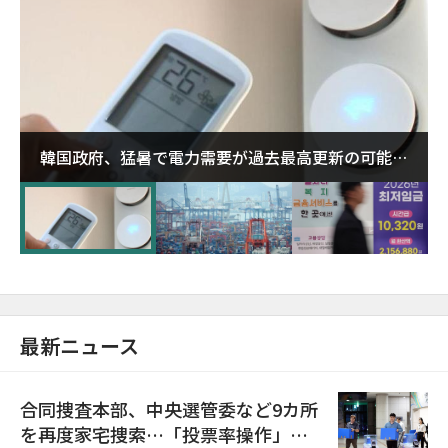
韓国政府、猛暑で電力需要が過去最高更新の可能性
に需給対応体制を点検
最新ニュース
合同捜査本部、中央選管委など9カ所
を再度家宅捜索…「投票率操作」の