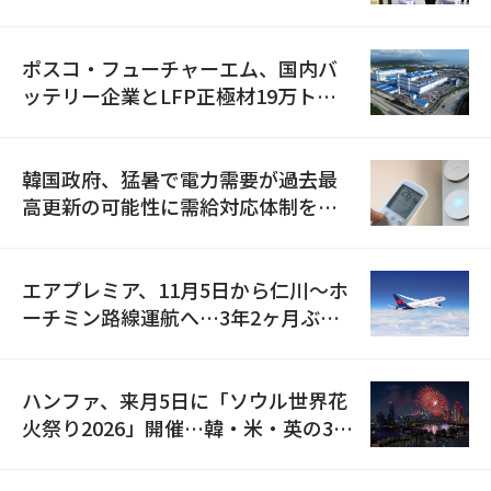
資料を確保
ポスコ・フューチャーエム、国内バ
ッテリー企業とLFP正極材19万トン
の供給契約を締結
韓国政府、猛暑で電力需要が過去最
高更新の可能性に需給対応体制を点
検
エアプレミア、11月5日から仁川〜ホ
ーチミン路線運航へ…3年2ヶ月ぶり
の再開
ハンファ、来月5日に「ソウル世界花
火祭り2026」開催…韓・米・英の3カ
国が参加