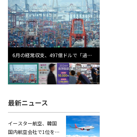
6月の経常収支、497億ドルで「過去
最大」…輸出が初の1000億ドル突破
最新ニュース
イースター航空、韓国
国内航空会社で1位を記