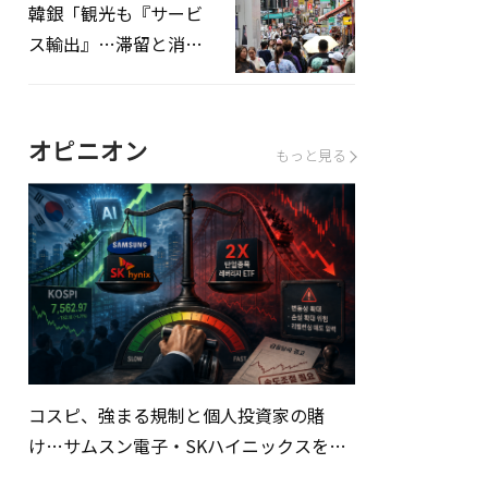
韓銀「観光も『サービ
ス輸出』…滞留と消費
を増やしてこそ成長効
果」
オピニオン
もっと見る
コスピ、強まる規制と個人投資家の賭
け…サムスン電子・SKハイニックスを巡
る明暗