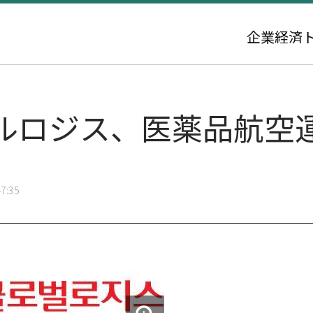
企業
経済
ルロジス、医薬品航空
7:35