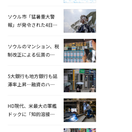
録…「上半期搭乗率
93%」
ソウル市「猛暑重大警
報」が発令された4日、
熱中症患者39人追加発
生
ソウルのマンション、税
制改正による伝貰の月
貰化加速を憂慮
5大銀行も地方銀行も延
滞率上昇…融資のハー
ドルはさらに高く
HD現代、米最大の軍艦
ドックに「知的溶接」
システムを導入へ