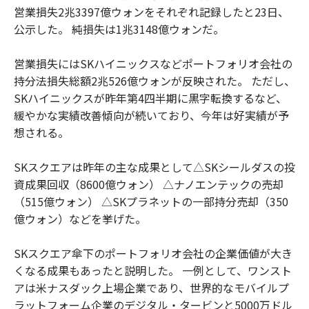
営業損失2兆3397億ウォンをそれぞれ記録したと23日、
公示した。 純損失は1兆3148億ウォンだ。
営業損失にはSKハイニックスなどポートフォリオ会社の
持分法損失総額2兆526億ウォンが反映された。 ただし、
SKハイニックスが昨年第4四半期に黒字転換するなど、
緩やかな実績改善傾向が続いており、今年は好実績が予
想される。
SKスクエアは昨年の主な成果として△SKシールダスの投
資成果回収（8600億ウォン） △ナノエンテックの売却
（515億ウォン） △SKプラネットの一部持分売却（350
億ウォン）などを挙げた。
SKスクエア傘下のポートフォリオ会社の企業価値が大き
くなる成果もあったと説明した。 一例として、ワンスト
アは米ナスダック上場企業であり、世界的なモバイルプ
ラットフォーム企業のデジタル・タービンと5000万ドル