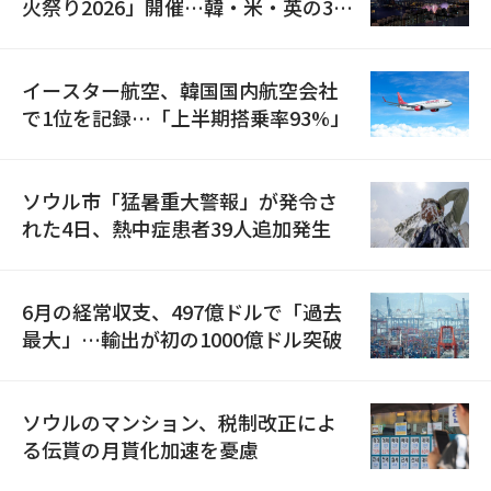
火祭り2026」開催…韓・米・英の3カ
国が参加
イースター航空、韓国国内航空会社
で1位を記録…「上半期搭乗率93%」
ソウル市「猛暑重大警報」が発令さ
れた4日、熱中症患者39人追加発生
6月の経常収支、497億ドルで「過去
最大」…輸出が初の1000億ドル突破
ソウルのマンション、税制改正によ
る伝貰の月貰化加速を憂慮