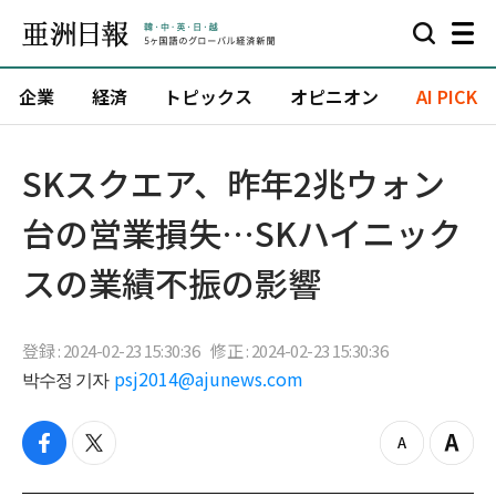
企業
経済
トピックス
オピニオン
AI PICK
SKスクエア、昨年2兆ウォン
台の営業損失…SKハイニック
スの業績不振の影響
登録 : 2024-02-23 15:30:36
修正 : 2024-02-23 15:30:36
박수정 기자
psj2014@ajunews.com
f
t
z
Z
a
w
o
o
c
i
o
o