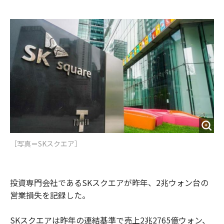
e
t
m
m
b
t
o
i
o
e
u
n
o
r
t
k
［写真＝SKスクエア］
投資専門会社であるSKスクエアが昨年、2兆ウォン台の
営業損失を記録した。
SKスクエアは昨年の連結基準で売上2兆2765億ウォン、