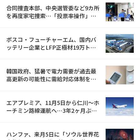
合同捜査本部、中央選管委など9カ所
を再度家宅捜索…「投票率操作」の
資料を確保
ポスコ・フューチャーエム、国内バ
ッテリー企業とLFP正極材19万トン
の供給契約を締結
韓国政府、猛暑で電力需要が過去最
高更新の可能性に需給対応体制を点
検
エアプレミア、11月5日から仁川〜ホ
ーチミン路線運航へ…3年2ヶ月ぶり
の再開
ハンファ、来月5日に「ソウル世界花