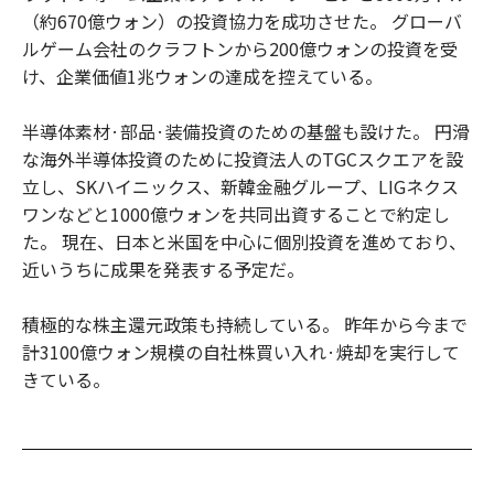
（約670億ウォン）の投資協力を成功させた。 グローバ
ルゲーム会社のクラフトンから200億ウォンの投資を受
け、企業価値1兆ウォンの達成を控えている。
半導体素材·部品·装備投資のための基盤も設けた。 円滑
な海外半導体投資のために投資法人のTGCスクエアを設
立し、SKハイニックス、新韓金融グループ、LIGネクス
ワンなどと1000億ウォンを共同出資することで約定し
た。 現在、日本と米国を中心に個別投資を進めており、
近いうちに成果を発表する予定だ。
積極的な株主還元政策も持続している。 昨年から今まで
計3100億ウォン規模の自社株買い入れ·焼却を実行して
きている。