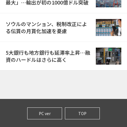
最大」…輸出が初の1000億ドル突破
ソウルのマンション、税制改正によ
る伝貰の月貰化加速を憂慮
5大銀行も地方銀行も延滞率上昇…融
資のハードルはさらに高く
PC ver
TOP