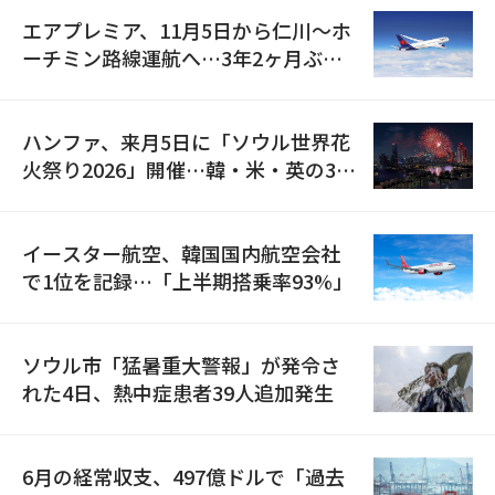
エアプレミア、11月5日から仁川〜ホ
ーチミン路線運航へ…3年2ヶ月ぶり
の再開
ハンファ、来月5日に「ソウル世界花
火祭り2026」開催…韓・米・英の3カ
国が参加
イースター航空、韓国国内航空会社
で1位を記録…「上半期搭乗率93%」
ソウル市「猛暑重大警報」が発令さ
れた4日、熱中症患者39人追加発生
6月の経常収支、497億ドルで「過去