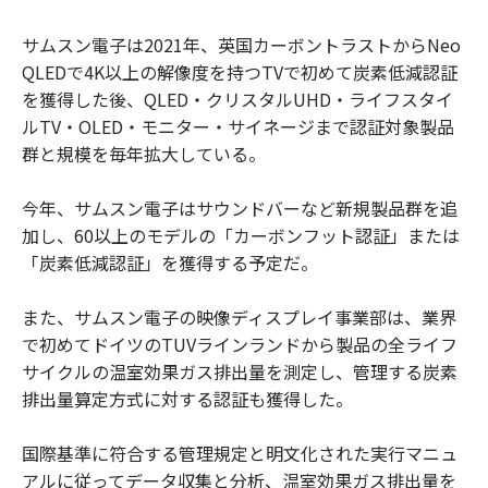
サムスン電子は2021年、英国カーボントラストからNeo
QLEDで4K以上の解像度を持つTVで初めて炭素低減認証
を獲得した後、QLED・クリスタルUHD・ライフスタイ
ルTV・OLED・モニター・サイネージまで認証対象製品
群と規模を毎年拡大している。
今年、サムスン電子はサウンドバーなど新規製品群を追
加し、60以上のモデルの「カーボンフット認証」または
「炭素低減認証」を獲得する予定だ。
また、サムスン電子の映像ディスプレイ事業部は、業界
で初めてドイツのTUVラインランドから製品の全ライフ
サイクルの温室効果ガス排出量を測定し、管理する炭素
排出量算定方式に対する認証も獲得した。
国際基準に符合する管理規定と明文化された実行マニュ
アルに従ってデータ収集と分析、温室効果ガス排出量を