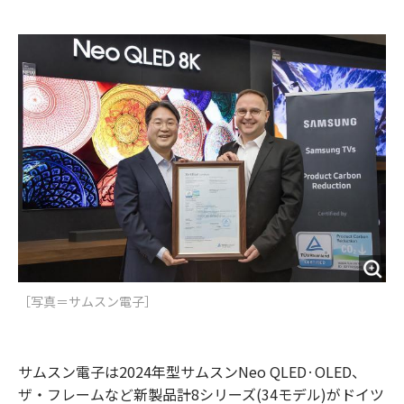
e
t
m
m
b
t
o
i
o
e
u
n
o
r
t
k
［写真＝サムスン電子］
サムスン電子は2024年型サムスンNeo QLED·OLED、
ザ・フレームなど新製品計8シリーズ(34モデル)がドイツ