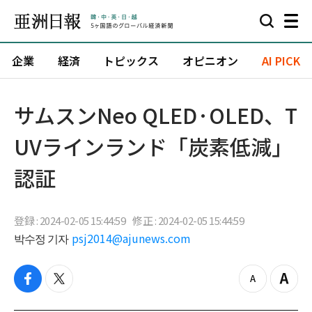
企業
経済
トピックス
オピニオン
AI PICK
サムスンNeo QLED·OLED、T
UVラインランド「炭素低減」
認証
登録 : 2024-02-05 15:44:59
修正 : 2024-02-05 15:44:59
박수정 기자
psj2014@ajunews.com
f
t
z
Z
a
w
o
o
c
i
o
o