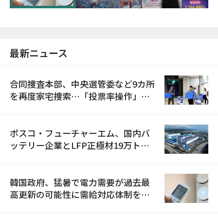
最新ニュース
合同捜査本部、中央選管委など9カ所
を再度家宅捜索…「投票率操作」の
資料を確保
ポスコ・フューチャーエム、国内バ
ッテリー企業とLFP正極材19万トン
の供給契約を締結
韓国政府、猛暑で電力需要が過去最
高更新の可能性に需給対応体制を点
検