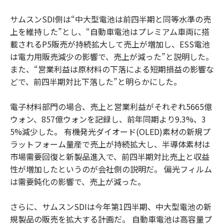
サムスンSDI側は“中大型電池は前四半期と同等水準の売
上を維持した”とし、“自動車電池はプレミアム車両に搭
載されるP5販売が持続拡大して売上が増加し、ESS電池
は電力用販売減少の影響で、売上が減った”と説明した。
また、“営業利益は原材料の下落による短期損益の影響な
どで、前四半期対比下落した”と明らかにした。
電子材料部門の場合、売上と営業利益がそれぞれ5665億
ウォン、857億ウォンを記録し、前年同期より9.3%、3
5%減少した。 有機発光ダイオード(OLED)素材の新規プ
ラットフォーム量産で売上が持続拡大し、半導体素材は
市場需要回復と新製品進入で、前四半期対比売上と収益
性が増加したというのが会社側の説明だ。 偏光フィルム
は需要鈍化の影響で、売上が減った。
さらに、サムスンSDIは今年第1四半期、中大型電池の新
規製品の販売を拡大する計画だ。 自動車電池は高容量プ