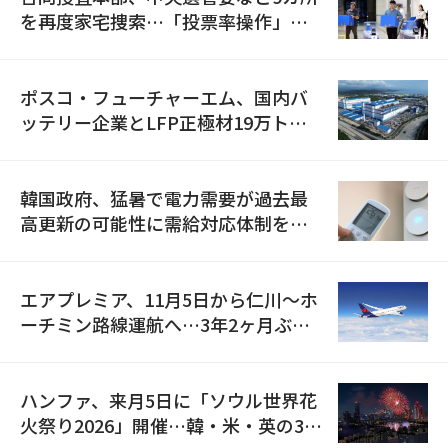
を再度家宅捜索…「投票率操作」の
資料を確保
ポスコ・フューチャーエム、国内バ
ッテリー企業とLFP正極材19万トン
の供給契約を締結
韓国政府、猛暑で電力需要が過去最
高更新の可能性に需給対応体制を点
検
エアプレミア、11月5日から仁川〜ホ
ーチミン路線運航へ…3年2ヶ月ぶり
の再開
ハンファ、来月5日に「ソウル世界花
火祭り2026」開催…韓・米・英の3カ