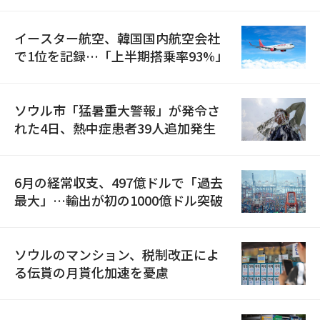
国が参加
イースター航空、韓国国内航空会社
で1位を記録…「上半期搭乗率93%」
ソウル市「猛暑重大警報」が発令さ
れた4日、熱中症患者39人追加発生
6月の経常収支、497億ドルで「過去
最大」…輸出が初の1000億ドル突破
ソウルのマンション、税制改正によ
る伝貰の月貰化加速を憂慮