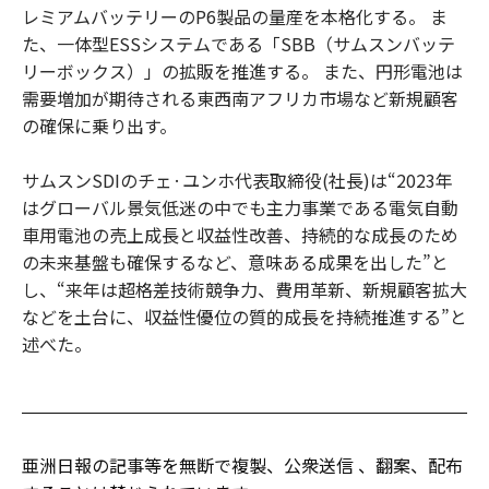
レミアムバッテリーのP6製品の量産を本格化する。 ま
た、一体型ESSシステムである「SBB（サムスンバッテ
リーボックス）」の拡販を推進する。 また、円形電池は
需要増加が期待される東西南アフリカ市場など新規顧客
の確保に乗り出す。
サムスンSDIのチェ·ユンホ代表取締役(社長)は“2023年
はグローバル景気低迷の中でも主力事業である電気自動
車用電池の売上成長と収益性改善、持続的な成長のため
の未来基盤も確保するなど、意味ある成果を出した”と
し、“来年は超格差技術競争力、費用革新、新規顧客拡大
などを土台に、収益性優位の質的成長を持続推進する”と
述べた。
亜洲日報の記事等を無断で複製、公衆送信 、翻案、配布