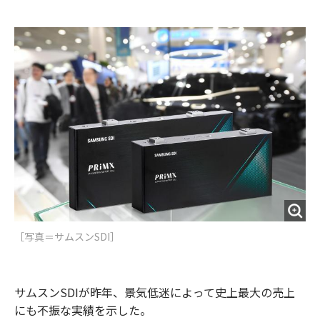
e
t
m
m
b
t
o
i
o
e
u
n
o
r
t
k
［写真＝サムスンSDI］
サムスンSDIが昨年、景気低迷によって史上最大の売上
にも不振な実績を示した。