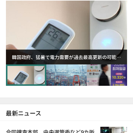
韓国政府、猛暑で電力需要が過去最高更新の可能性
に需給対応体制を点検
最新ニュース
合同捜査本部、中央選管委など9カ所