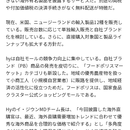
きない海外有名製品を披露するサービスだ。別途の関税
や付加価値税の決済手続きがなく無料配送が特徴だ。
現在、米国、ニュージーランドの輸入製品12種を販売し
ている。販売台数に応じて単独輸入販売と自社ブランド
化を検討している。さらに、直接購入対象国と製品ライ
ンナップも拡大する方針だ。
hyは自社モールの競争力向上に集中している。自社ブラ
ンド（PB）商品の発売を皮切りに、「フードポリスマー
ケット」カテゴリも新設した。地域の優秀農産物を扱っ
て小商工人（小規模自営業者）に販路を提供し、地域経
済の活性化に役立つためだ。フードポリスは、国家食品
クラスター公式ショッピングモールである。
Hyのイ・ジウンMDチーム長は、「今回披露した海外直
購官は、最近、海外直購需要増加トレンドに合わせて優
秀な海外商品を合理的な価格で紹介する」とし「多角度