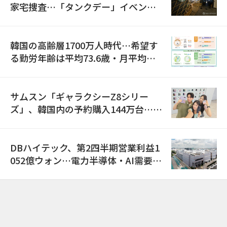
家宅捜査…「タンクデー」イベント
巡り侮辱容疑
韓国の高齢層1700万人時代…希望す
る勤労年齢は平均73.6歳・月平均賃
金は300万ウォン以上
サムスン「ギャラクシーZ8シリー
ズ」、韓国内の予約購入144万台…
「過去最多」
DBハイテック、第2四半期営業利益1
052億ウォン…電力半導体・AI需要増
で売上高23%増