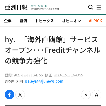
企業
経済
トピックス
オピニオン
AI PICK
hy、「海外直購館」サービス
オープン···Freditチャンネル
の競争力強化
登録 : 2023-12-13 16:43:55
修正 : 2023-12-13 16:43:55
양정미 기자
ssaleya@ajunews.com
f
t
z
Z
a
w
o
o
c
i
o
o