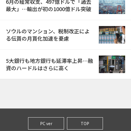
6月の経常収支、497億ドルで「過去
最大」…輸出が初の1000億ドル突破
ソウルのマンション、税制改正によ
る伝貰の月貰化加速を憂慮
5大銀行も地方銀行も延滞率上昇…融
資のハードルはさらに高く
PC ver
TOP