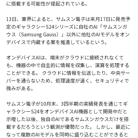
に搭載する可能性が提起されている。
13日、業界によると、サムスン電子は来月17日に発売予
定のギャラクシーS24シリーズに自社のAI「サムスンガ
ウス（Samsung Gauss）」以外に他社のAIモデルをオン
デバイスで内蔵する案を推進しているという。
オンデバイスAIは、端末がクラウドに接続されなくて
も、機器の中で自主的に情報を収集し、演算を処理する
ことができる。 クラウドに情報を伝送したり、中央サー
バーを通らないため、処理速度が速く、セキュリティで
強みがある。
サムスン電子が10月末、3四半期の実績発表を通じてギ
ャラクシーS24をオンデバイスAI機器として開発中だと
示唆した以後、独自のAIであるサムスンガウスだけを搭
載するだろうという観測が優勢だった。 しかし、最近に
なって複数のAIモデルを同時に盛り込むことができると