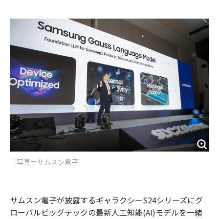
e
t
m
m
b
t
o
i
o
e
u
n
o
r
t
k
［写真＝サムスン電子］
サムスン電子が披露するギャラクシーS24シリーズにグ
ローバルビッグテックの最新人工知能(AI)モデルを一緒