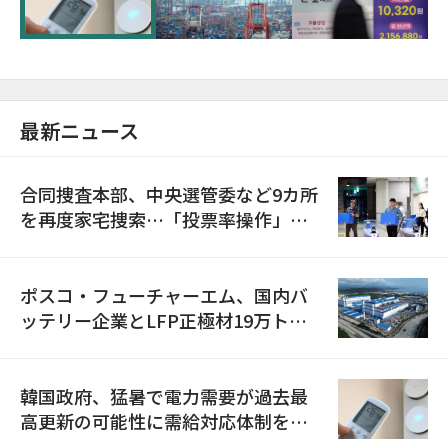
最新ニュース
合同捜査本部、中央選管委など9カ所
を再度家宅捜索…「投票率操作」の
資料を確保
ポスコ・フューチャーエム、国内バ
ッテリー企業とLFP正極材19万トン
の供給契約を締結
韓国政府、猛暑で電力需要が過去最
高更新の可能性に需給対応体制を点
検