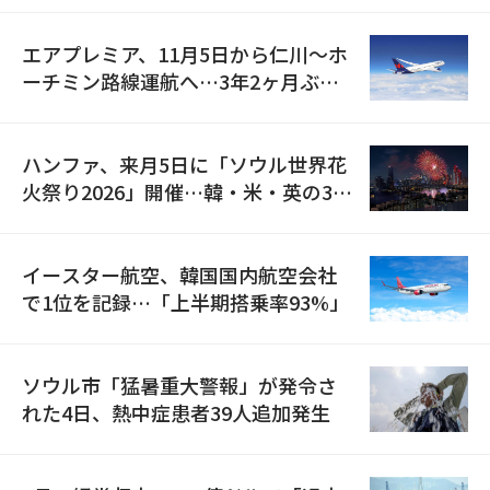
エアプレミア、11月5日から仁川〜ホ
ーチミン路線運航へ…3年2ヶ月ぶり
の再開
ハンファ、来月5日に「ソウル世界花
火祭り2026」開催…韓・米・英の3カ
国が参加
イースター航空、韓国国内航空会社
で1位を記録…「上半期搭乗率93%」
ソウル市「猛暑重大警報」が発令さ
れた4日、熱中症患者39人追加発生