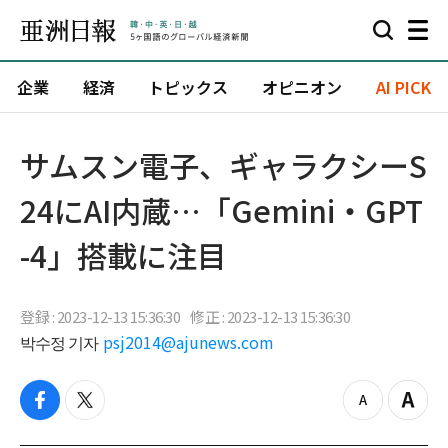
企業
経済
トピックス
オピニオン
AI PICK
サムスン電子、ギャラクシーS
24にAI内蔵…「Gemini・GPT
-4」搭載に注目
登録 : 2023-12-13 15:36:30
修正 : 2023-12-13 15:36:30
박수정 기자
psj2014@ajunews.com
f
t
z
Z
a
w
o
o
c
i
o
o