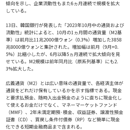
傾向を示し、企業流動性もまた6ヵ月連続で規模を拡大
している。
13日、韓国銀行が発表した「2023年10月中の通貨および
流動性」統計によると、10月の1ヵ月間の通貨量（M2基
準）は前月比11兆2000億ウォン（0.3%）増加した3858
兆8000億ウォンと集計された。増加幅は前月（9月+0.
5%）比縮小したが、6月以降5ヵ月連続で拡大傾向を見
せている。M2規模は前年同月比（原系列基準）にも2.
3%拡大した。
広義通貨（M2）とは広い意味の通貨量で、各経済主体が
通貨をどれだけ保有しているかを示す指標である。現金
と要求払預金、随時入出金預金のように直ちに現金化し
て使えるお金だけでなく、マネーマーケットファンド
（MMF）、2年未満定期預·積金、収益証券、譲渡性預金
証書（CD）、買戻し条件付債券（RP）など簡単に現金
化できる短期金融商品まで含まれる。