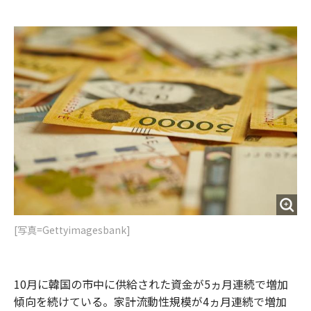
e
t
m
m
b
t
o
i
o
e
u
n
o
r
t
k
[写真=Gettyimagesbank]
10月に韓国の市中に供給された資金が5ヵ月連続で増加
傾向を続けている。家計流動性規模が4ヵ月連続で増加