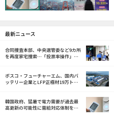
最新ニュース
合同捜査本部、中央選管委など9カ所
を再度家宅捜索…「投票率操作」の
資料を確保
ポスコ・フューチャーエム、国内バ
ッテリー企業とLFP正極材19万トン
の供給契約を締結
韓国政府、猛暑で電力需要が過去最
高更新の可能性に需給対応体制を点
検