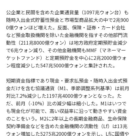
公企業と民間を含めた企業通貨量（1097兆ウォン台）も
随時入出金式貯蓄性預金と市場型商品拡大の中で2兆900
0億ウォンほど増えた。反面、保険・証券・カード会社
など預金取扱機関を除いた金融機関を指すその他部門流
動性（211兆8000億ウォン）は地方政府定期預貯金減少
で6兆ウォン減り、その他金融機関もMMF（マネーマー
ケットファンド）と定期預貯金を中心に2兆2000億ウォ
ン程度減少した547兆5000億ウォンと集計された。
短期資金指標であり現金・要求払預金・随時入出金式預
金だけを含む協議通貨（M1、季節調整系列基準）は前月
対比7.2%減少した1197兆4000億ウォンとなった。た
だ、前月（-10%）比の減少幅は縮小した。M1はいつで
も現金化が可能で、高い収益率に沿って動きやすい資金
のことをいう。M2に2年以上の長期金融商品、生命保険
契約準備金などを含めた金融機関の流動性（Lf）は13兆
ウォン増加した5275兆2000億ウォンを示し、Lfに国債や