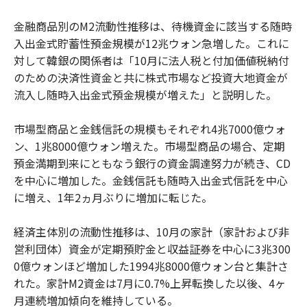
金融商品別のM2流動性推移は、待機資金に該当する随時
入出金式貯蓄性預金規模が12兆ウォン急増した。これに
対して韓銀の関係者は「10月に法人税と付加価値税納付
のための決済性資金と共に株式市場など投資大地資金が
流入し随時入出金式預金規模が増えた」と説明した。
市場型商品と金銭信託の規模もそれぞれ4兆7000億ウォ
ン、1兆8000億ウォン増えた。市場型商品の場合、定期
預金満期到来にともなう銀行の資金調達努力が続き、CD
を中心に増加した。金銭信託も随時入出金式信託を中心
に増え、1年2ヵ月ぶりに増加に転じた。
経済主体別の流動性推移は、10月の家計（家計および非
営利団体）資金が定期預貯金と収益証券を中心に3兆300
0億ウォンほど増加した1994兆8000億ウォン台と集計さ
れた。家計M2資金は7月に0.7%上昇転換した以後、4ヶ
月連続増加傾向を維持している。