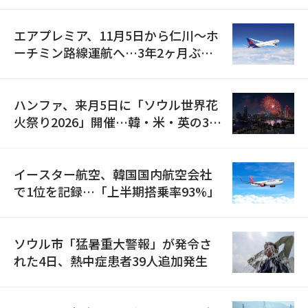
エアプレミア、11月5日から仁川〜ホ
ーチミン路線運航へ…3年2ヶ月ぶり
の再開
ハンファ、来月5日に「ソウル世界花
火祭り2026」開催…韓・米・英の3カ
国が参加
イースター航空、韓国国内航空会社
で1位を記録…「上半期搭乗率93%」
ソウル市「猛暑重大警報」が発令さ
れた4日、熱中症患者39人追加発生