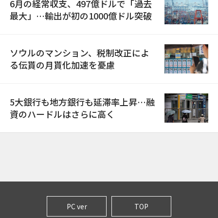
6月の経常収支、497億ドルで「過去
最大」…輸出が初の1000億ドル突破
ソウルのマンション、税制改正によ
る伝貰の月貰化加速を憂慮
5大銀行も地方銀行も延滞率上昇…融
資のハードルはさらに高く
PC ver
TOP