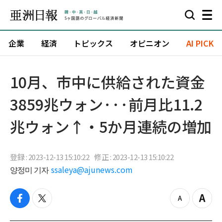
企業
経済
トピックス
オピニオン
AI PICK
10月、市中に供給された資金
3859兆ウォン···前月比11.2
兆ウォン↑・5か月連続の増加
登録 : 2023-12-13 15:10:22
修正 : 2023-12-13 15:10:22
양정미 기자
ssaleya@ajunews.com
f
t
z
Z
a
w
o
o
c
i
o
o