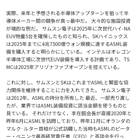
実際、来年と予想される半導体アップターンを狙って半
導体メーカー間の競争が真っ最中だ。 大々的な施設投資
が端的な例だ。 サムスン電子は2025年に次世代ハイ-NA
EUV物量5台を確保したものと知られ、SKハイニックス
は2025年までに4兆7500億ウォン規模に達するASML装
備を購入すると明らかにしている。 インテルはオレゴン
半導体工場に次世代EUV装備を導入する計画であり、TS
MCは2025年アリゾナファブオープンを控えている。
これに対し、サムスンとSKはこれまでASMLと緊密な協
力関係を維持することに力を入れてきた。 サムスン電子
は2012年、ASMLの持分を所有した 最近、一部売り渡し
たが、業界ではASML装備投資に該当金額を使うものと
見ている。 それだけでなく、李在鎔会長が直接2020年と
昨年6月にASMLを訪問しており、昨年11月にオランダの
マルク·ルター首相が公式訪韓した当時もASMLのピータ
ー・ベニンク最高経営責任者（CEO）と茶談会を行っ