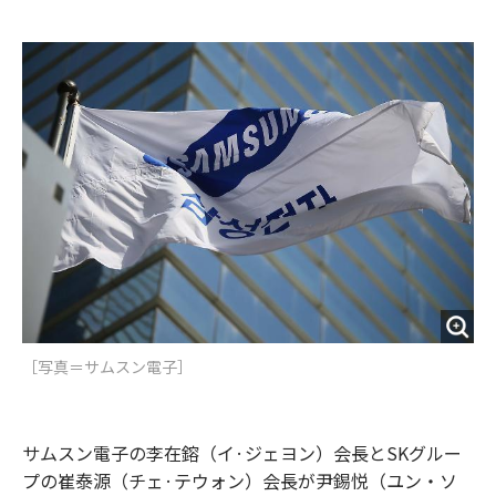
e
t
m
m
b
t
o
i
o
e
u
n
o
r
t
k
［写真＝サムスン電子］
サムスン電子の李在鎔（イ·ジェヨン）会長とSKグルー
プの崔泰源（チェ·テウォン）会長が尹錫悦（ユン・ソ