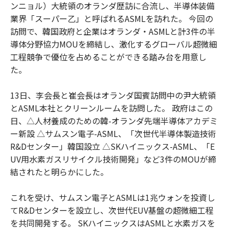
ンニョル）大統領のオランダ歴訪に合流し、半導体装備
業界「スーパー乙」と呼ばれるASMLを訪れた。 今回の
訪問で、韓国政府と企業はオランダ・ASMLと計3件の半
導体分野協力MOUを締結し、激化するグローバル超微細
工程競争で優位を占めることができる踏み台を用意し
た。
13日、李会長と崔会長はオランダ国賓訪問中の尹大統領
とASML本社とクリーンルームを訪問した。 政府はこの
日、△人材養成のための韓-オランダ先端半導体アカデミ
ー新設 △サムスン電子-ASML、「次世代半導体製造技術
R&Dセンター」韓国設立 △SKハイニックス-ASML、「E
UV用水素ガスリサイクル技術開発」など3件のMOUが締
結されたと明らかにした。
これを受け、サムスン電子とASMLは1兆ウォンを投資し
てR&Dセンターを設立し、次世代EUV基盤の超微細工程
を共同開発する。 SKハイニックスはASMLと水素ガスを