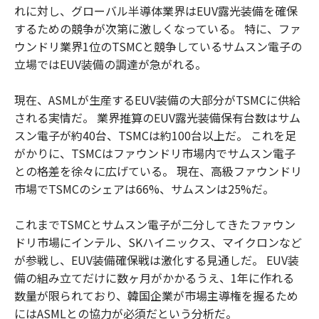
れに対し、グローバル半導体業界はEUV露光装備を確保
するための競争が次第に激しくなっている。 特に、ファ
ウンドリ業界1位のTSMCと競争しているサムスン電子の
立場ではEUV装備の調達が急がれる。
現在、ASMLが生産するEUV装備の大部分がTSMCに供給
される実情だ。 業界推算のEUV露光装備保有台数はサム
スン電子が約40台、TSMCは約100台以上だ。 これを足
がかりに、TSMCはファウンドリ市場内でサムスン電子
との格差を徐々に広げている。 現在、高級ファウンドリ
市場でTSMCのシェアは66%、サムスンは25%だ。
これまでTSMCとサムスン電子が二分してきたファウン
ドリ市場にインテル、SKハイニックス、マイクロンなど
が参戦し、EUV装備確保戦は激化する見通しだ。 EUV装
備の組み立てだけに数ヶ月がかかるうえ、1年に作れる
数量が限られており、韓国企業が市場主導権を握るため
にはASMLとの協力が必須だという分析だ。