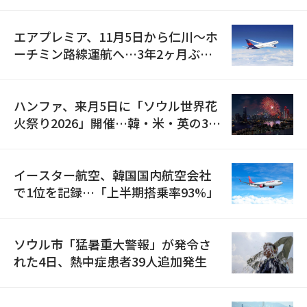
検
エアプレミア、11月5日から仁川〜ホ
ーチミン路線運航へ…3年2ヶ月ぶり
の再開
ハンファ、来月5日に「ソウル世界花
火祭り2026」開催…韓・米・英の3カ
国が参加
イースター航空、韓国国内航空会社
で1位を記録…「上半期搭乗率93%」
ソウル市「猛暑重大警報」が発令さ
れた4日、熱中症患者39人追加発生