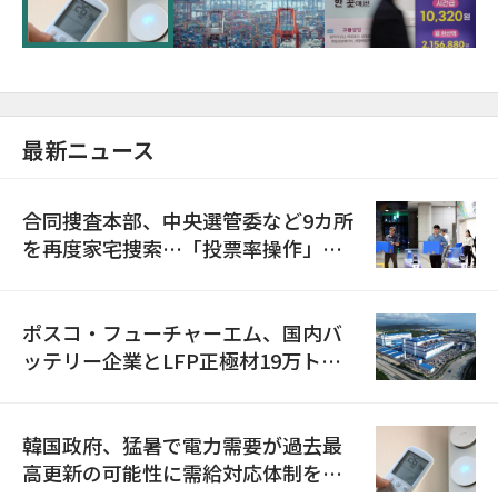
最新ニュース
合同捜査本部、中央選管委など9カ所
を再度家宅捜索…「投票率操作」の
資料を確保
ポスコ・フューチャーエム、国内バ
ッテリー企業とLFP正極材19万トン
の供給契約を締結
韓国政府、猛暑で電力需要が過去最
高更新の可能性に需給対応体制を点