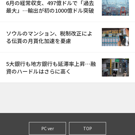
6月の経常収支、497億ドルで「過去
最大」…輸出が初の1000億ドル突破
ソウルのマンション、税制改正によ
る伝貰の月貰化加速を憂慮
5大銀行も地方銀行も延滞率上昇…融
資のハードルはさらに高く
PC ver
TOP