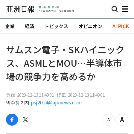
企業
経済
トピックス
オピニオン
AI PICK
サムスン電子・SKハイニック
ス、ASMLとMOU…半導体市
場の競争力を高めるか
登録 : 2023-12-13 11:49:01
修正 : 2023-12-13 11:49:01
박수정 기자
psj2014@ajunews.com
f
t
z
Z
a
w
o
o
c
i
o
o