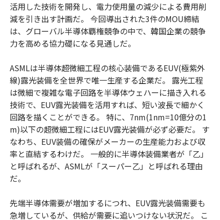
活用した技術を開発し、電力使用量の減少による費用削
減を引き出す計画だ。 今回導出された3件のMOU締結
は、グローバル半導体覇権競争の中で、韓国企業の競争
力を高める協力礎になる見通しだ。
ASMLは半導体超微細工程の核心装備であるEUV(極紫外
線)露光装備を全世界で唯一生産する企業だ。 露光工程
は微細で複雑な電子回路を半導体ウェハーに描き入れる
技術で、EUV露光装備を活用すれば、短い波長で細かく
回路を描くことができる。 特に、7nm(1nm=10億分の1
m)以下の超微細工程にはEUV露光装備が必ず必要だ。 す
なわち、EUV装備の確保がメーカーの生産能力および収
率と直結するわけだ。 一般的に半導体装備業者が「乙」
と呼ばれるが、ASMLが「スーパー乙」と呼ばれる理由
だ。
先端半導体需要が増加するにつれ、EUV露光装備需要も
急増しているが、供給が需要に追いつけない状況だ。 こ