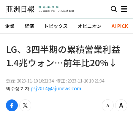
企業
経済
トピックス
オピニオン
AI PICK
LG、3四半期の累積営業利益
1.4兆ウォン…前年比20%↓
登録 : 2023-11-10 10:21:34
修正 : 2023-11-10 10:21:34
박수정 기자
psj2014@ajunews.com
f
t
z
Z
a
w
o
o
c
i
o
o
e
t
m
m
b
t
o
i