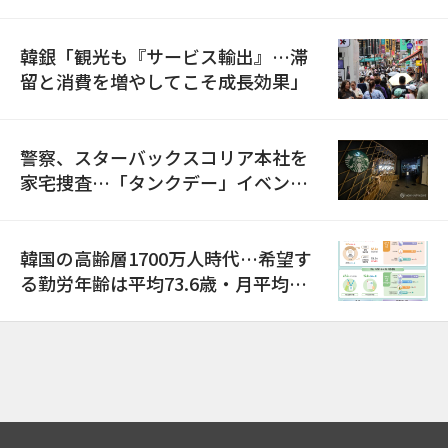
韓銀「観光も『サービス輸出』…滞
留と消費を増やしてこそ成長効果」
警察、スターバックスコリア本社を
家宅捜査…「タンクデー」イベント
巡り侮辱容疑
韓国の高齢層1700万人時代…希望す
る勤労年齢は平均73.6歳・月平均賃
金は300万ウォン以上