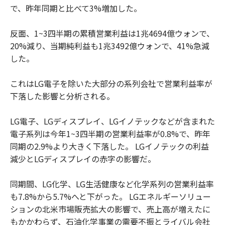
で、昨年同期と比べて3%増加した。
反面、1~3四半期の累積営業利益は1兆4694億ウォンで、
20%減り、当期純利益も1兆3492億ウォンで、41%急減
した。
これはLG電子を除いた大部分の系列会社で営業利益率が
下落した影響と分析される。
LG電子、LGディスプレイ、LGイノテックなどが含まれた
電子系列は今年1~3四半期の営業利益率が0.8%で、昨年
同期の2.9%より大きく下落した。 LGイノテックの利益
減少とLGディスプレイの赤字の影響だ。
同期間、LG化学、LG生活健康など化学系列の営業利益率
も7.8%から5.7%へと下がった。 LGエネルギーソリュー
ションの北米市場販売拡大の影響で、売上高が増えたに
もかかわらず、石油化学事業の需要不振とライバル会社