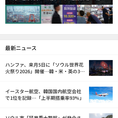
が初の1000億ドル突破
最新ニュース
ハンファ、来月5日に「ソウル世界花
火祭り2026」開催…韓・米・英の3カ
国が参加
イースター航空、韓国国内航空会社
で1位を記録…「上半期搭乗率93%」
ソウル市「猛暑重大警報」が発令さ