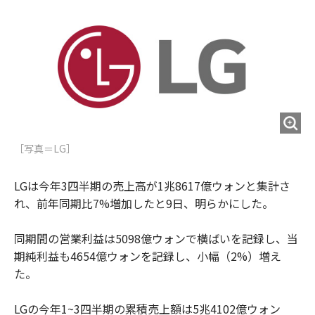
o
e
u
n
o
r
t
k
［写真＝LG］
LGは今年3四半期の売上高が1兆8617億ウォンと集計さ
れ、前年同期比7%増加したと9日、明らかにした。
同期間の営業利益は5098億ウォンで横ばいを記録し、当
期純利益も4654億ウォンを記録し、小幅（2%）増え
た。
LGの今年1~3四半期の累積売上額は5兆4102億ウォン