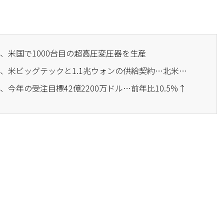
ク、米国で1000台目の超高圧変圧器を生産
· HD現代エレクトリック、米ビッグテックと1.1兆ウォンの供給契約…北米データセンター攻略に拍車
、今年の受注目標42億2200万ドル…前年比10.5%↑