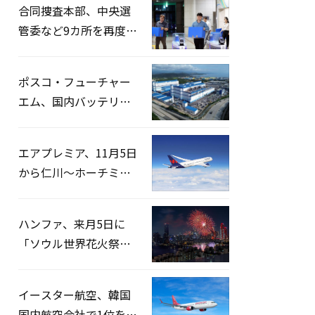
合同捜査本部、中央選
管委など9カ所を再度家
宅捜索…「投票率操
作」の資料を確保
ポスコ・フューチャー
エム、国内バッテリー
企業とLFP正極材19万ト
ンの供給契約を締結
エアプレミア、11月5日
から仁川〜ホーチミン
路線運航へ…3年2ヶ月
ぶりの再開
ハンファ、来月5日に
「ソウル世界花火祭り
2026」開催…韓・米・
英の3カ国が参加
イースター航空、韓国
国内航空会社で1位を記