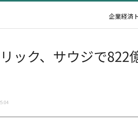
企業
経済
リック、サウジで822
5:04