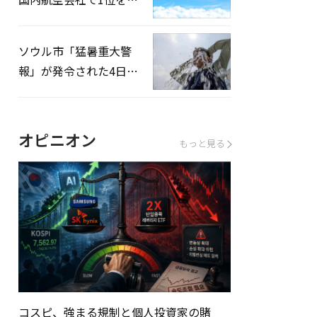
録…「上半期搭乗率
93%」
ソウル市「猛暑重大警
報」が発令された4日、
熱中症患者39人追加発
生
オピニオン
もっと見る
コスピ、強まる規制と個人投資家の賭