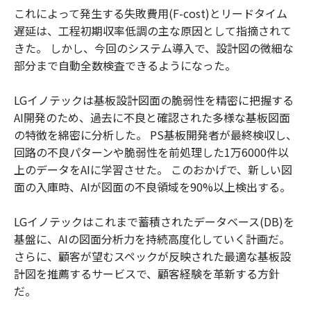
これによって発生する失敗費用(F-cost)とリードタイム
遅延は、工程初期収率低調の主な原因として指摘されて
きた。 しかし、今回のシステム導入で、設計図の微細な
部分まで自動全数検査できるようになった。
LGイノテックは基板設計図面の脆弱性を精密に把握する
AI開発のため、過去に不良と確認された多様な基板図面
の特徴を綿密に分析した。 PS基板開発者が最終検収し、
回路の不良パターンや脆弱性を前処理した1万6000件以
上のデータをAIに学習させた。 このおかげで、新しい図
面の入庫時、AIが図面の不良領域を90%以上検出する。
LGイノテックはこれまで蓄積されたデータベース(DB)を
基盤に、AIの図面分析力を持続高度化していく計画だ。
さらに、顧客が望むスペックが反映された最適な基板設
計図を推薦するサービスで、顧客経験を革新する方針
だ。