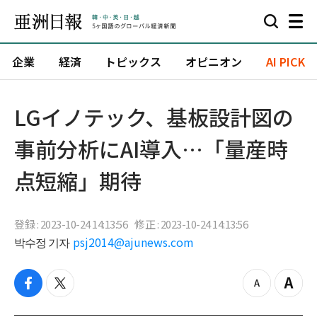
企業
経済
トピックス
オピニオン
AI PICK
​LGイノテック、基板設計図の
事前分析にAI導入…「量産時
点短縮」期待
登録 : 2023-10-24 14:13:56
修正 : 2023-10-24 14:13:56
박수정 기자
psj2014@ajunews.com
f
t
z
Z
a
w
o
o
c
i
o
o