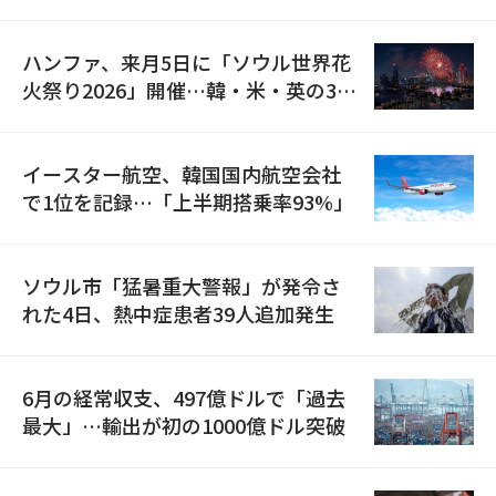
の再開
ハンファ、来月5日に「ソウル世界花
火祭り2026」開催…韓・米・英の3カ
国が参加
イースター航空、韓国国内航空会社
で1位を記録…「上半期搭乗率93%」
ソウル市「猛暑重大警報」が発令さ
れた4日、熱中症患者39人追加発生
6月の経常収支、497億ドルで「過去
最大」…輸出が初の1000億ドル突破