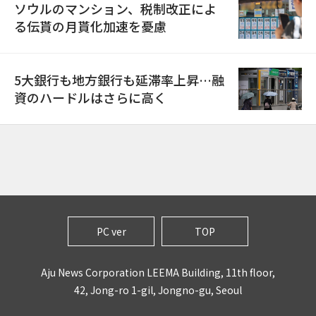
ソウルのマンション、税制改正によ
る伝貰の月貰化加速を憂慮
5大銀行も地方銀行も延滞率上昇…融
資のハードルはさらに高く
PC ver
TOP
Aju News Corporation LEEMA Building, 11th floor,
42, Jong-ro 1-gil, Jongno-gu, Seoul