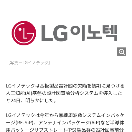
e
t
m
m
b
t
o
i
o
e
u
n
o
r
t
k
［写真＝​LGイノテック］
LGイノテックは基板製品設計図の欠陥を初期に見つける
人工知能(AI)基盤の設計図事前分析システムを導入した
と24日、明らかにした。
LGイノテックは今年から無線周波数システムインパッケ
ージ(RF-SiP)、アンテナインパッケージ(AiP)など半導体
用パッケージサブストレート(PS)製品群の設計図事前分