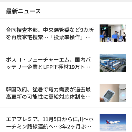
最新ニュース
合同捜査本部、中央選管委など9カ所
を再度家宅捜索…「投票率操作」の
資料を確保
ポスコ・フューチャーエム、国内バ
ッテリー企業とLFP正極材19万トン
の供給契約を締結
韓国政府、猛暑で電力需要が過去最
高更新の可能性に需給対応体制を点
検
エアプレミア、11月5日から仁川〜ホ
ーチミン路線運航へ…3年2ヶ月ぶり