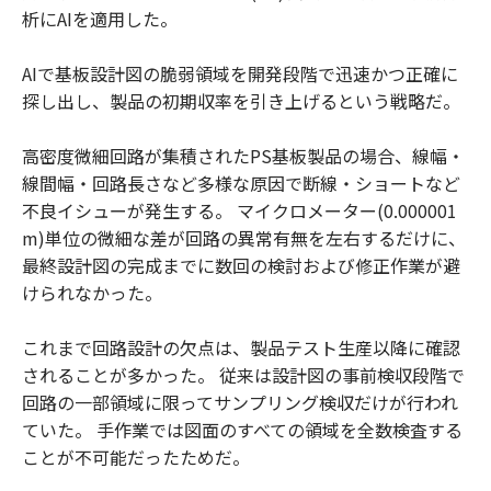
析にAIを適用した。
AIで基板設計図の脆弱領域を開発段階で迅速かつ正確に
探し出し、製品の初期収率を引き上げるという戦略だ。
高密度微細回路が集積されたPS基板製品の場合、線幅・
線間幅・回路長さなど多様な原因で断線・ショートなど
不良イシューが発生する。 マイクロメーター(0.000001
m)単位の微細な差が回路の異常有無を左右するだけに、
最終設計図の完成までに数回の検討および修正作業が避
けられなかった。
これまで回路設計の欠点は、製品テスト生産以降に確認
されることが多かった。 従来は設計図の事前検収段階で
回路の一部領域に限ってサンプリング検収だけが行われ
ていた。 手作業では図面のすべての領域を全数検査する
ことが不可能だったためだ。