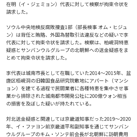
在明（イ・ジェミョン）代表に対して検察が拘束令状を
請求した。
ソウル中央地検反腐敗捜査1部（部長検事 オム・ヒジュ
ン）は背任と賄賂、外国為替取引法違反などの疑いで李
代表に対して拘束令状を請求した。検察は、柏峴洞特恵
疑惑とサンバンウルグループの北朝鮮への送金疑惑をま
とめて拘束令状を請求した。
李代表は城南市長として在職していた2014～2015年、盆
唐区栢峴洞の旧韓国食品研究院敷地にアパート（マンシ
ョン）を建てる過程で民間業者に各種特恵を集中させ事
業から排除された城南都市開発公社に200億ウォン相当
の損害を及ぼした疑いが持たれている。
対北送金疑惑と関連しては京畿道知事だった2019～2020
年、イ・ファヨン前京畿道平和副知事を通じてサンバン
ウルグループのキム・ソンテ前会長が北朝鮮に訪朝費用