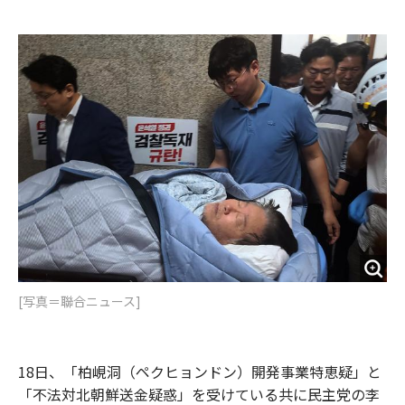
e
t
m
m
b
t
o
i
o
e
u
n
o
r
t
k
[写真＝聯合ニュース]
18日、「柏峴洞（ペクヒョンドン）開発事業特恵疑」と
「不法対北朝鮮送金疑惑」を受けている共に民主党の李