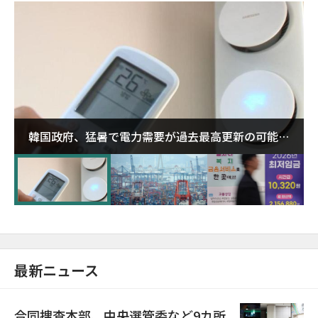
韓国政府、猛暑で電力需要が過去最高更新の可能性
に需給対応体制を点検
最新ニュース
合同捜査本部、中央選管委など9カ所