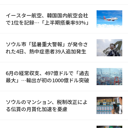
国が参加
イースター航空、韓国国内航空会社
で1位を記録…「上半期搭乗率93%」
ソウル市「猛暑重大警報」が発令さ
れた4日、熱中症患者39人追加発生
6月の経常収支、497億ドルで「過去
最大」…輸出が初の1000億ドル突破
ソウルのマンション、税制改正によ
る伝貰の月貰化加速を憂慮