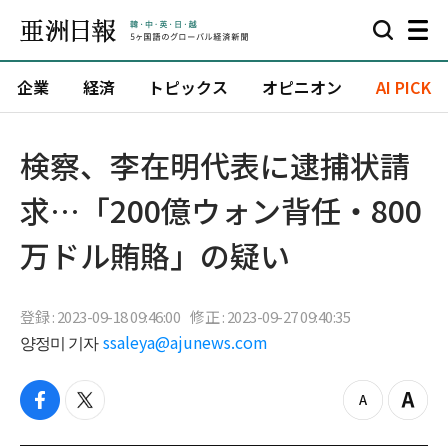
企業
経済
トピックス
オピニオン
AI PICK
検察、李在明代表に逮捕状請
求…「200億ウォン背任・800
万ドル賄賂」の疑い
登録 : 2023-09-18 09:46:00
修正 : 2023-09-27 09:40:35
양정미 기자
ssaleya@ajunews.com
f
t
z
Z
a
w
o
o
c
i
o
o