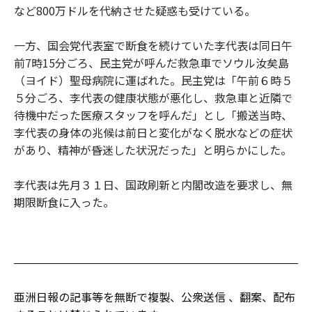
など800万ドルを代納させた疑惑も受けている。
一方、国会党代表室で断食を続けていた李代表は同日午
前7時15分ごろ、民主党が呼んだ救急車でソウル汝矣島
（ヨイド）聖母病院に運ばれた。民主党は「午前６時５
５分ごろ、李代表の健康状態が悪化し、救急車と近隣で
待機中だった医療スタッフを呼んだ」とし「搬送当時、
李代表の身体の兆候は前日と変化がなく脱水などの症状
があり、精神が昏迷した状況だった」と明らかにした。
李代表は先月３１日、国政刷新と内閣改造を要求し、無
期限断食に入った。
亜洲日報の記事等を無断で複製、公衆送信 、翻案、配布