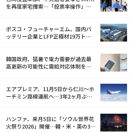
を再度家宅捜索…「投票率操作」の
資料を確保
ポスコ・フューチャーエム、国内バ
ッテリー企業とLFP正極材19万トン
の供給契約を締結
韓国政府、猛暑で電力需要が過去最
高更新の可能性に需給対応体制を点
検
エアプレミア、11月5日から仁川〜ホ
ーチミン路線運航へ…3年2ヶ月ぶり
の再開
ハンファ、来月5日に「ソウル世界花
火祭り2026」開催…韓・米・英の3カ