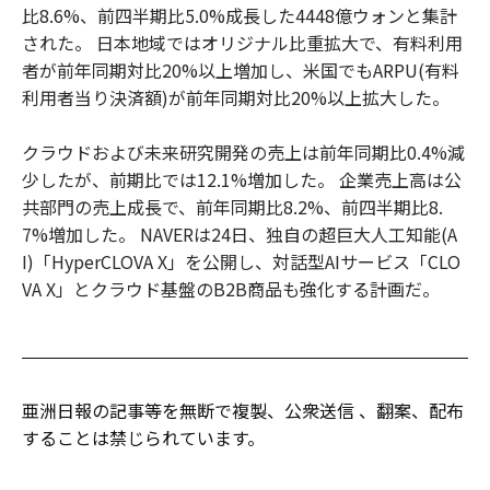
比8.6%、前四半期比5.0%成長した4448億ウォンと集計
された。 日本地域ではオリジナル比重拡大で、有料利用
者が前年同期対比20%以上増加し、米国でもARPU(有料
利用者当り決済額)が前年同期対比20%以上拡大した。
クラウドおよび未来研究開発の売上は前年同期比0.4%減
少したが、前期比では12.1%増加した。 企業売上高は公
共部門の売上成長で、前年同期比8.2%、前四半期比8.
7%増加した。 NAVERは24日、独自の超巨大人工知能(A
I)「HyperCLOVA X」を公開し、対話型AIサービス「CLO
VA X」とクラウド基盤のB2B商品も強化する計画だ。
亜洲日報の記事等を無断で複製、公衆送信 、翻案、配布
することは禁じられています。