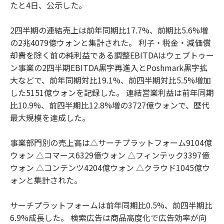
たと4日、公示した。
2四半期の連結売上は前年同期比17.7%、前期比5.6%増
の2兆4079億ウォンと集計された。 利子・税金・減価償
却費を除く前の純利益である調整EBITDAはウェブトゥー
ン事業の2四半期EBITDA黒字再進入とPoshmark黒字拡
大などで、前年同期対比19.1%、前四半期対比5.5%増加
した5151億ウォンを記録した。 連結営業利益は前年同期
比10.9%、前四半期比12.8%増の3727億ウォンで、歴代
最大規模を達成した。
事業部門別の売上高は△サーチプラットフォーム9104億
ウォン △コマース6329億ウォン △フィンテック3397億
ウォン △コンテンツ4204億ウォン △クラウド1045億ウ
ォンと集計された。
サーチプラットフォームは前年同期比0.5%、前四半期比
6.9%成長した。 検索広告は商品高度化で広告効率が向