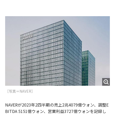
e
t
m
m
b
t
o
i
o
e
u
n
o
r
t
k
［写真＝NAVER］
NAVERが2023年2四半期の売上2兆4079億ウォン、調整E
BITDA 5151億ウォン、営業利益3727億ウォンを記録し