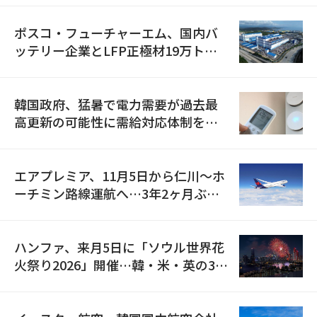
ポスコ・フューチャーエム、国内バ
ッテリー企業とLFP正極材19万トン
の供給契約を締結
韓国政府、猛暑で電力需要が過去最
高更新の可能性に需給対応体制を点
検
エアプレミア、11月5日から仁川〜ホ
ーチミン路線運航へ…3年2ヶ月ぶり
の再開
ハンファ、来月5日に「ソウル世界花
火祭り2026」開催…韓・米・英の3カ
国が参加