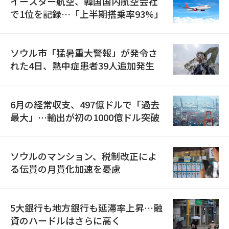
イースター航空、韓国国内航空会社
で1位を記録…「上半期搭乗率93%」
ソウル市「猛暑重大警報」が発令さ
れた4日、熱中症患者39人追加発生
6月の経常収支、497億ドルで「過去
最大」…輸出が初の1000億ドル突破
ソウルのマンション、税制改正によ
る伝貰の月貰化加速を憂慮
5大銀行も地方銀行も延滞率上昇…融
資のハードルはさらに高く