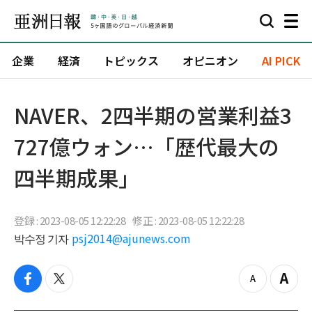
企業
経済
トピックス
オピニオン
AI PICK
NAVER、2四半期の営業利益3
727億ウォン…「歴代最大の
四半期成果」
登録 : 2023-08-05 12:22:28
修正 : 2023-08-05 12:22:28
박수정 기자
psj2014@ajunews.com
f
t
z
Z
a
w
o
o
c
i
o
o