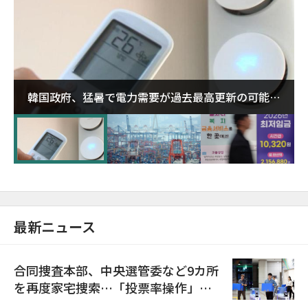
韓国政府、猛暑で電力需要が過去最高更新の可能性
に需給対応体制を点検
最新ニュース
合同捜査本部、中央選管委など9カ所
を再度家宅捜索…「投票率操作」の
資料を確保