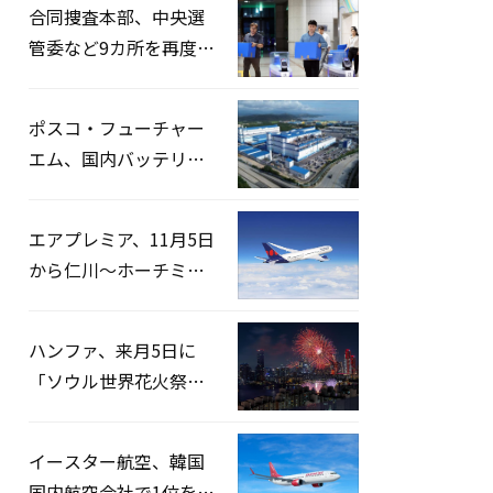
合同捜査本部、中央選
管委など9カ所を再度家
宅捜索…「投票率操
作」の資料を確保
ポスコ・フューチャー
エム、国内バッテリー
企業とLFP正極材19万ト
ンの供給契約を締結
エアプレミア、11月5日
から仁川〜ホーチミン
路線運航へ…3年2ヶ月
ぶりの再開
ハンファ、来月5日に
「ソウル世界花火祭り
2026」開催…韓・米・
英の3カ国が参加
イースター航空、韓国
国内航空会社で1位を記