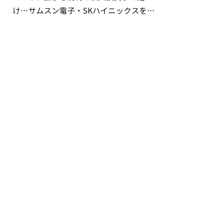
け…サムスン電子・SKハイニックスを巡
る明暗