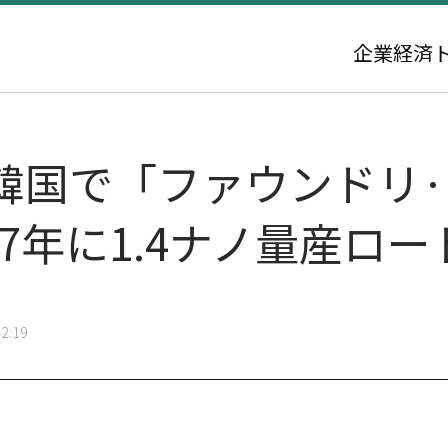
企業
経済
子、韓国で「ファウンドリ·
027年に1.4ナノ量産ロ
2:19