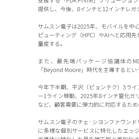
支援する「PDK Prime」ソリューシ
提供し、今後、8インチと12インチレ
サムスン電子は2025年、モバイルを中
ピューティング（HPC）やAIへと応用先
量産する。
また、最先端パッケージ協議体のMDI(Mul
「Beyond Moore」時代を主導する
今年下半期、平沢（ピョンテク）3ライ
ー1ライン稼動、2025年8インチ窒化ガ
など、顧客需要に弾力的に対応するため
サムスン電子のチェ·シヨンファウンド
に多様な個別サービスに特化したエッジ(E