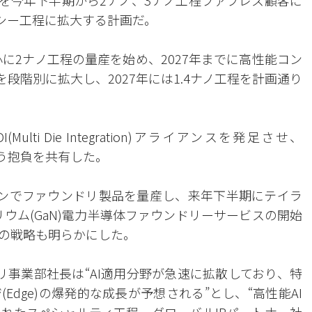
ョンを今年下半期から2ナノ、3ナノ工程ファブレス顧客に
ガシー工程に拡大する計画だ。
心に2ナノ工程の量産を始め、2027年までに高性能コン
を段階別に拡大し、2027年には1.4ナノ工程を計画通り
ti Die Integration)アライアンスを発足させ、
という抱負を共有した。
ンでファウンドリ製品を量産し、来年下半期にテイラ
リウム(GaN)電力半導体ファウンドリーサービスの開始
の戦略も明らかにした。
リ事業部社長は“AI適用分野が急速に拡散しており、特
dge)の爆発的な成長が予想される”とし、“高性能AI