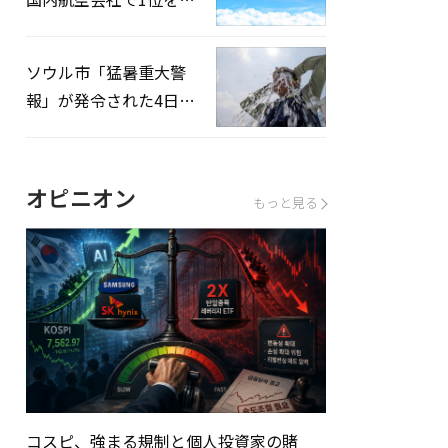
録…「上半期搭乗率
93%」
ソウル市「猛暑重大警
報」が発令された4日、
熱中症患者39人追加発
生
オピニオン
もっと見る
コスピ、強まる規制と個人投資家の賭