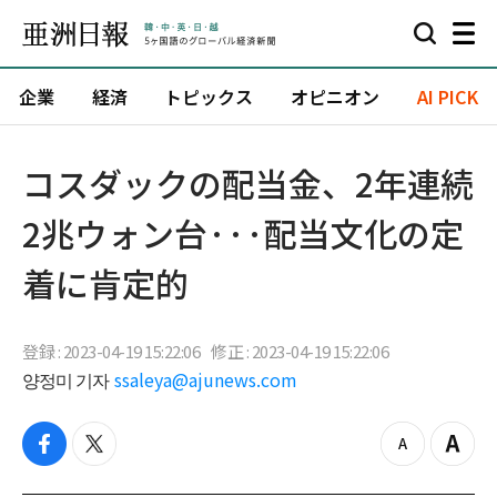
企業
経済
トピックス
オピニオン
AI PICK
コスダックの配当金、2年連続
2兆ウォン台···配当文化の定
着に肯定的
登録 : 2023-04-19 15:22:06
修正 : 2023-04-19 15:22:06
양정미 기자
ssaleya@ajunews.com
f
t
z
Z
a
w
o
o
c
i
o
o