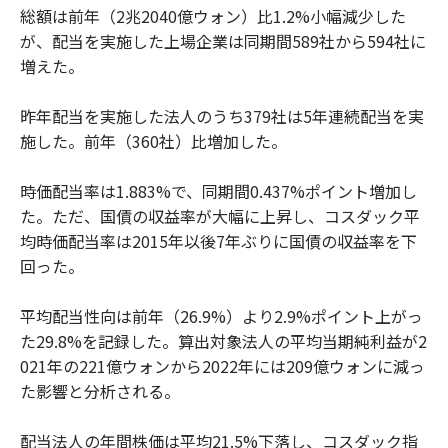
総額は前年（2兆2040億ウォン）比1.2%小幅減少した
が、配当を実施した上場企業は同期間589社から594社に
増えた。
昨年配当を実施した法人のうち379社は5年連続配当を実
施した。前年（360社）比増加した。
時価配当率は1.883%で、同期間0.437%ポイント増加し
た。ただ、国債の収益率が大幅に上昇し、コスダック平
均時価配当率は2015年以後7年ぶりに国債の収益率を下
回った。
平均配当性向は前年（26.9%）より2.9%ポイント上がっ
た29.8%を記録した。算出対象法人の平均当期純利益が2
021年の221億ウォンから2022年には209億ウォンに減っ
た影響と分析される。
配当法人の年間株価は平均21.5%下落し、コスダック指