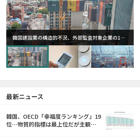
韓国建設業の構造的不況、外部監査対象企業の1割
超が「ゾンビ企業」に…5年で2.8倍増
最新ニュース
韓国、OECD「幸福度ランキング」19
位…物質的指標は最上位だが主観的
満足度は最下位