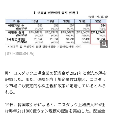
e
t
m
m
b
t
o
i
o
e
u
n
o
r
t
k
[資料=韓国取引所]
昨年コスダック上場企業の配当金が2021年と似た水準を
記録した。また、連続配当上場企業数は増え、コスダッ
ク市場にも安定的な株主親和政策が定着しているとみら
れる。
19日、韓国取引所によると、コスダック上場法人594社
は昨年2兆1800億ウォン規模の配当を実施した。配当金