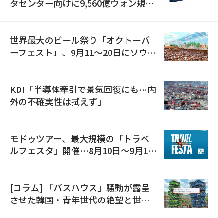
タセンター向けに9,560億ウォン規模
の発電設備を受注…「過去最大」
世界最大のビール祭り「オクトーバ
ーフェスト」、9月11〜20日にソウル
で開催
KDI「半導体牽引で景気回復にも…内
外の不確実性は拭えず」
モドゥツアー、最大規模の「トラベ
ルフェスタ」開催…8月10日～9月11
日
[コラム] 「バスハウス」騒動が露呈
させた韓国・青年世代の絶望と世代
間格差