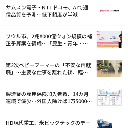
サムスン電子・NTTドコモ、AIで通
信品質を予測…低下頻度が半減
ソウル市、2兆8000億ウォン規模の補
正予算案を編成…「民生・青年・安
全」に8100億ウォンを集中投資
第2次ベビーブーマーの「不安な再就
職」…主要な仕事を離れた後、臨時
職が2倍近くに急増
製造業の雇用保険加入者数、14カ月
連続で減少…外国人除けば1万5000人
減
HD現代重工、米ビッグテックのデー