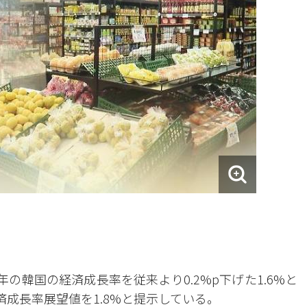
年の韓国の経済成長率を従来より0.2%p下げた1.6%と
済成長率展望値を1.8%と提示している。