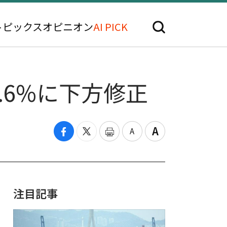
トピックス
オピニオン
AI PICK
.6%に下方修正
注目記事