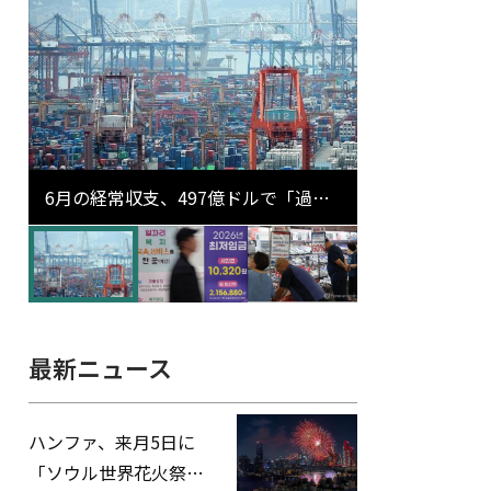
6月の経常収支、497億ドルで「過去
最大」…輸出が初の1000億ドル突破
最新ニュース
ハンファ、来月5日に
「ソウル世界花火祭り