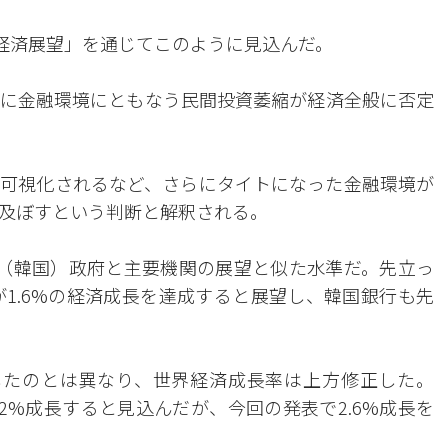
中間経済展望」を通じてこのように見込んだ。
に金融環境にともなう民間投資萎縮が経済全般に否定
可視化されるなど、さらにタイトになった金融環境が
及ぼすという判断と解釈される。
、（韓国）政府と主要機関の展望と似た水準だ。先立っ
が1.6%の経済成長を達成すると展望し、韓国銀行も先
したのとは異なり、世界経済成長率は上方修正した。
2.2%成長すると見込んだが、今回の発表で2.6%成長を