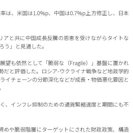
は、米国は1.0%p、中国は0.7%p上方修正し、日本
ラリアと共に中国成長反騰の恩恵を受けながらタイトな
ろう」と見通した。
望も依然として「脆弱な（Fragile）」基盤に置かれ
勢だと評価した。ロシア-ウクライナ戦争など地政学的
ライチェーンの分節深化などが成長・物価悪化要因と
。
く、インフレ抑制のための通貨緊縮速度と期間にも不
き締めや脆弱階層にターゲットにされた財政政策、構造