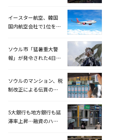
2026」開催…韓・米・
英の3カ国が参加
イースター航空、韓国
国内航空会社で1位を記
録…「上半期搭乗率
93%」
ソウル市「猛暑重大警
報」が発令された4日、
熱中症患者39人追加発
生
ソウルのマンション、税
制改正による伝貰の月
貰化加速を憂慮
5大銀行も地方銀行も延
滞率上昇…融資のハー
ドルはさらに高く