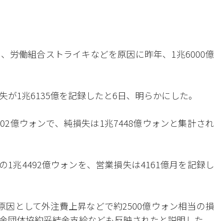
、労働組合ストライキなどを原因に昨年、1兆6000億
が1兆6135億を記録したと6日、明らかにした。
602億ウォンで、純損失は1兆7448億ウォンと集計され
の1兆4492億ウォンを、営業損失は4161億月を記録し
原因として外注費上昇などで約2500億ウォン相当の損
金団体協約妥結金支給なども反映されたと説明した。