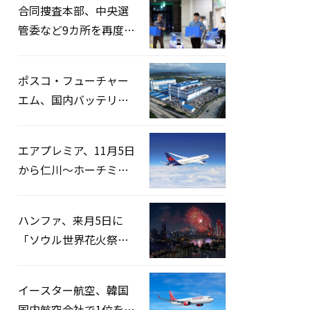
合同捜査本部、中央選
管委など9カ所を再度家
宅捜索…「投票率操
作」の資料を確保
ポスコ・フューチャー
エム、国内バッテリー
企業とLFP正極材19万ト
ンの供給契約を締結
エアプレミア、11月5日
から仁川〜ホーチミン
路線運航へ…3年2ヶ月
ぶりの再開
ハンファ、来月5日に
「ソウル世界花火祭り
2026」開催…韓・米・
英の3カ国が参加
イースター航空、韓国
国内航空会社で1位を記