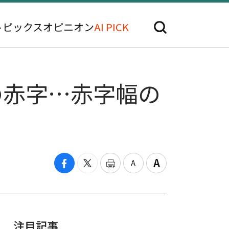
トピックス
オピニオン
AI PICK
の赤字…赤字幅の
注目記事