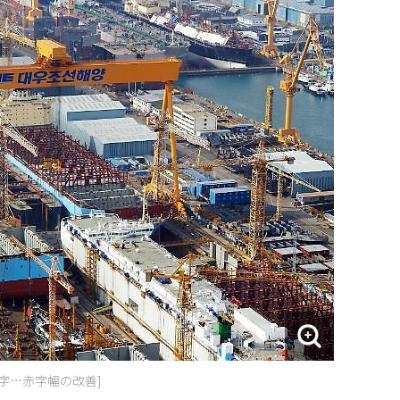
赤字…赤字幅の改善]