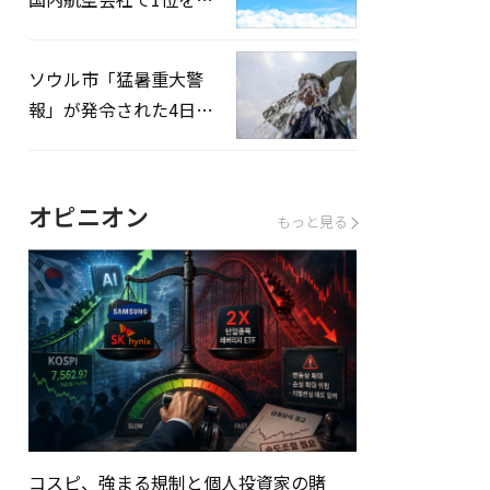
録…「上半期搭乗率
93%」
ソウル市「猛暑重大警
報」が発令された4日、
熱中症患者39人追加発
生
オピニオン
もっと見る
コスピ、強まる規制と個人投資家の賭