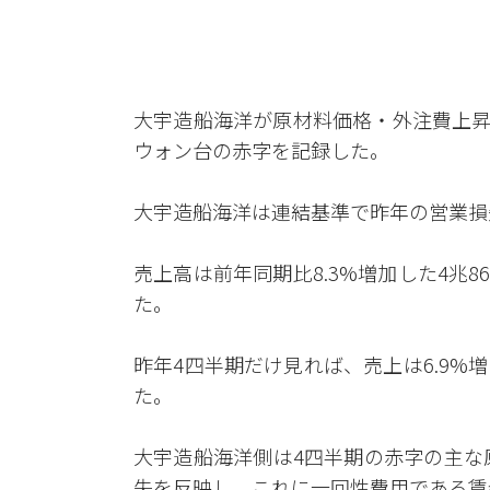
大宇造船海洋が原材料価格・外注費上昇
ウォン台の赤字を記録した。
大宇造船海洋は連結基準で昨年の営業損失
売上高は前年同期比8.3%増加した4兆8
た。
昨年4四半期だけ見れば、売上は6.9%増
た。
大宇造船海洋側は4四半期の赤字の主な
失を反映し、これに一回性費用である賃