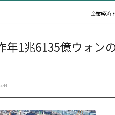
企業
経済
年1兆6135億ウォン
8:44