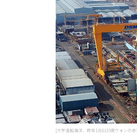
[大宇造船海洋、昨年1兆6135億ウォンの