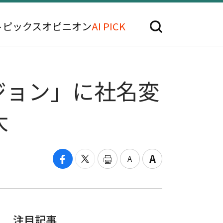
トピックス
オピニオン
AI PICK
ジョン」に社名変
大
注目記事