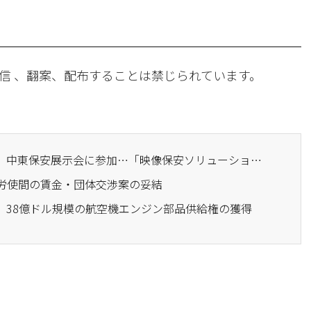
信 、翻案、配布することは禁じられています。
· ハンファテックウィン、中東保安展示会に参加…「映像保安ソリューション」披露
ン労使間の賃金・団体交渉案の妥結
ン、38億ドル規模の航空機エンジン部品供給権の獲得