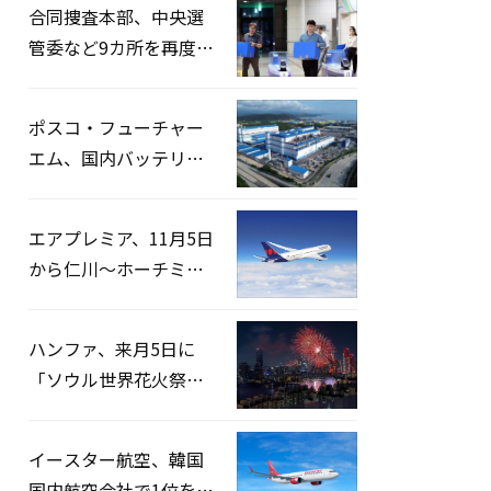
合同捜査本部、中央選
管委など9カ所を再度家
宅捜索…「投票率操
作」の資料を確保
ポスコ・フューチャー
エム、国内バッテリー
企業とLFP正極材19万ト
ンの供給契約を締結
エアプレミア、11月5日
から仁川〜ホーチミン
路線運航へ…3年2ヶ月
ぶりの再開
ハンファ、来月5日に
「ソウル世界花火祭り
2026」開催…韓・米・
英の3カ国が参加
イースター航空、韓国
国内航空会社で1位を記