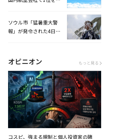
録…「上半期搭乗率
93%」
ソウル市「猛暑重大警
報」が発令された4日、
熱中症患者39人追加発
生
オピニオン
もっと見る
コスピ、強まる規制と個人投資家の賭