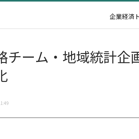
企業
経済
略チーム・地域統計企
化
1:49