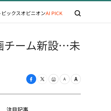
トピックス
オピニオン
AI PICK
画チーム新設…未
注目記事