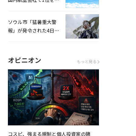
録…「上半期搭乗率
93%」
ソウル市「猛暑重大警
報」が発令された4日、
熱中症患者39人追加発
生
オピニオン
もっと見る
コスピ、強まる規制と個人投資家の賭