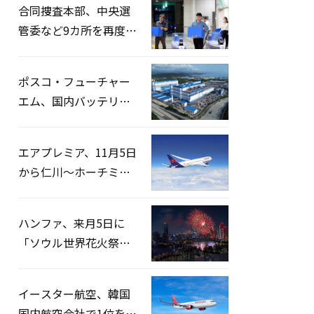
合同捜査本部、中央選
管委など9カ所を再度家
宅捜索…「投票率操
作」の資料を確保
ポスコ・フューチャー
エム、国内バッテリー
企業とLFP正極材19万ト
ンの供給契約を締結
エアプレミア、11月5日
から仁川〜ホーチミン
路線運航へ…3年2ヶ月
ぶりの再開
ハンファ、来月5日に
「ソウル世界花火祭り
2026」開催…韓・米・
英の3カ国が参加
イースター航空、韓国
国内航空会社で1位を記