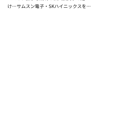
け…サムスン電子・SKハイニックスを巡
る明暗