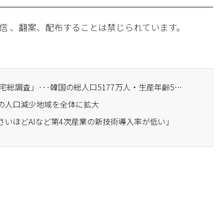
信 、翻案、配布することは禁じられています。
· 統計庁「2023年人口住宅総調査」···韓国の総人口5177万人・生産年齢5年連続↓
査の人口減少地域を全体に拡大
さいほどAIなど第4次産業の新技術導入率が低い」