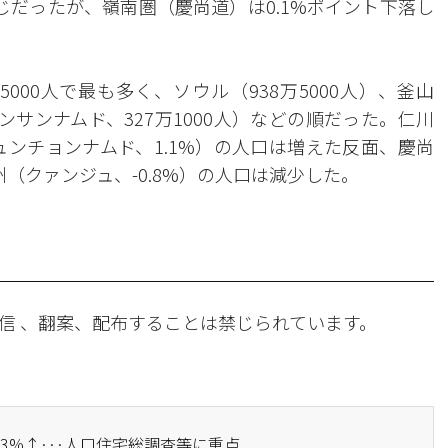
じだったが、嶺南圏（慶尚道）は0.1%ポイント下落し
000人で最も多く、ソウル（938万5000人）、釜山
ンサンナムド、327万1000人）などの順だった。仁川
ュンチョンナムド、1.1%）の人口は増えた反面、慶尚
州（クァンジュ、-0.8%）の人口は減少した。
信 、翻案、配布することは禁じられています。
.3%↑···人口住宅総調査等に重点