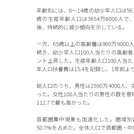
年齢別には、0～14歳の幼少年人口は561
歳の生産年齢人口は3654万6000人で
後、持続的に減少傾向を示している。
一方、65歳以上の高齢層は960万9000
続き、幼少年人口100人当たりの高齢者人
ント上昇した。生産年齢人口100人当
年人口扶養費は15.4を記録し、1年前よ
総人口のうち、男性は2590万4000人、
った。女性100人当たりの男性の数を意味
112.7で最も高かった。
首都圏集中現象も加速化した。圏域別に
50.7%を占めた。全体人口で首都圏・