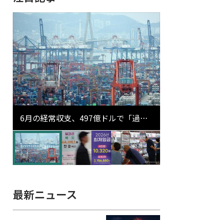
6月の経常収支、497億ドルで「過去
最大」…輸出が初の1000億ドル突破
最新ニュース