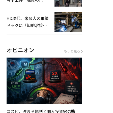
ドルはさらに高く
HD現代、米最大の軍艦
ドックに「知的溶接」
システムを導入へ
オピニオン
もっと見る
コスピ、強まる規制と個人投資家の賭