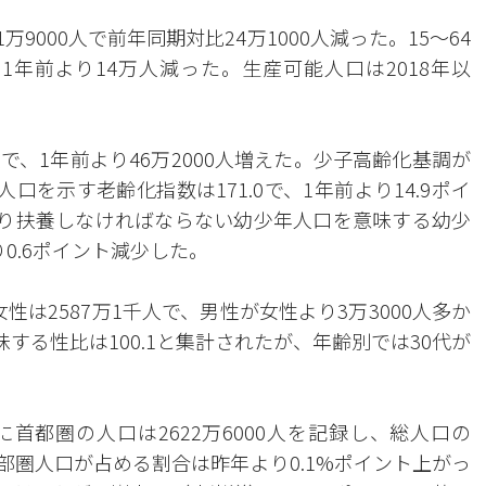
万9000人で前年同期対比24万1000人減った。15～64
、1年前より14万人減った。生産可能人口は2018年以
人で、1年前より46万2000人増えた。少子高齢化基調が
口を示す老齢化指数は171.0で、1年前より14.9ポイ
たり扶養しなければならない幼少年人口を意味する幼少
り0.6ポイント減少した。
女性は2587万1千人で、男性が女性より3万3000人多か
する性比は100.1と集計されたが、年齢別では30代が
首都圏の人口は2622万6000人を記録し、総人口の
中部圏人口が占める割合は昨年より0.1%ポイント上がっ