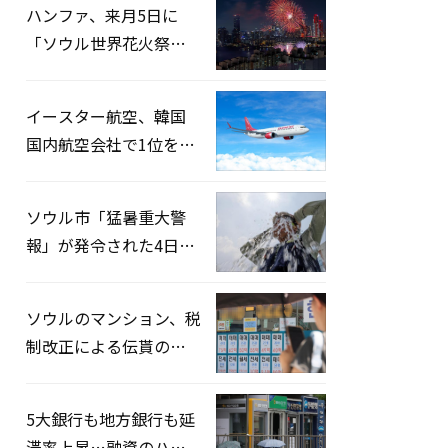
ハンファ、来月5日に
「ソウル世界花火祭り
2026」開催…韓・米・
英の3カ国が参加
イースター航空、韓国
国内航空会社で1位を記
録…「上半期搭乗率
93%」
ソウル市「猛暑重大警
報」が発令された4日、
熱中症患者39人追加発
生
ソウルのマンション、税
制改正による伝貰の月
貰化加速を憂慮
5大銀行も地方銀行も延
滞率上昇…融資のハー