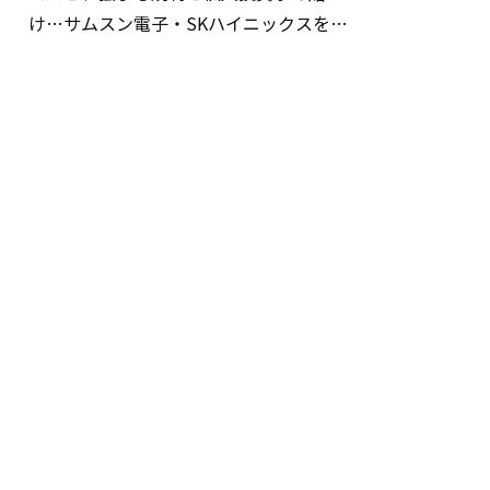
け…サムスン電子・SKハイニックスを巡
る明暗