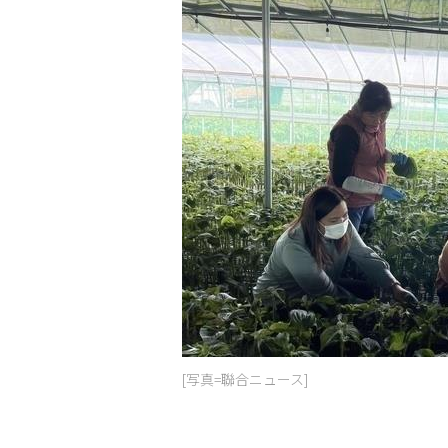
[写真=聯合ニュース]