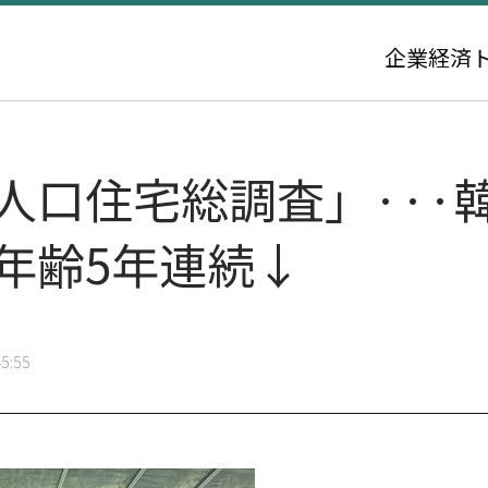
企業
経済
年人口住宅総調査」··
産年齢5年連続↓
5:55