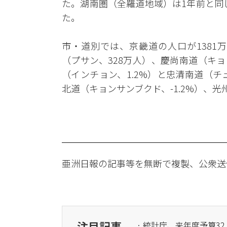
た。湖南圏（全羅道地域）は1年前と同
た。
市・道別では、京畿道の人口が1381万5
（プサン、328万人）、慶尚南道（キョ
（インチョン、1.2%）と忠清南道（チ
北道（キョンサンブクド、-1.2%）、光
亜洲日報の記事等を無断で複製、公衆送
注目記事
· 統計庁、来年度予算32