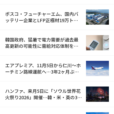
資料を確保
ポスコ・フューチャーエム、国内バ
ッテリー企業とLFP正極材19万トン
の供給契約を締結
韓国政府、猛暑で電力需要が過去最
高更新の可能性に需給対応体制を点
検
エアプレミア、11月5日から仁川〜ホ
ーチミン路線運航へ…3年2ヶ月ぶり
の再開
ハンファ、来月5日に「ソウル世界花
火祭り2026」開催…韓・米・英の3カ
国が参加