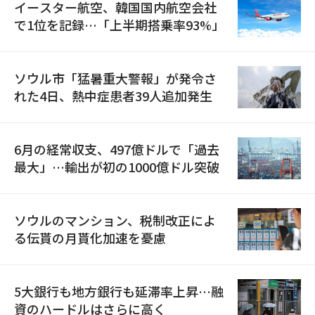
イースター航空、韓国国内航空会社
で1位を記録…「上半期搭乗率93%」
ソウル市「猛暑重大警報」が発令さ
れた4日、熱中症患者39人追加発生
6月の経常収支、497億ドルで「過去
最大」…輸出が初の1000億ドル突破
ソウルのマンション、税制改正によ
る伝貰の月貰化加速を憂慮
5大銀行も地方銀行も延滞率上昇…融
資のハードルはさらに高く