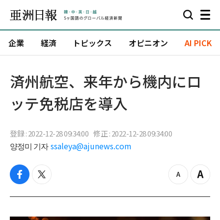
企業
経済
トピックス
オピニオン
AI PICK
済州航空、来年から機内にロ
ッテ免税店を導入
登録 : 2022-12-28 09:34:00
修正 : 2022-12-28 09:34:00
양정미 기자
ssaleya@ajunews.com
f
t
z
Z
a
w
o
o
c
i
o
o
e
t
m
m
b
t
o
i