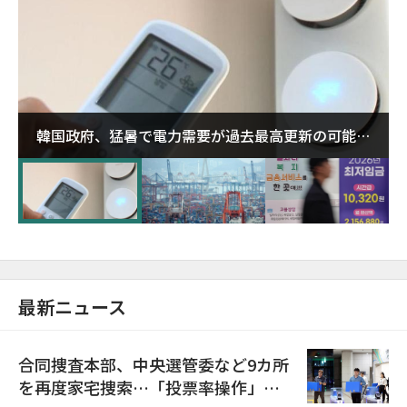
韓国政府、猛暑で電力需要が過去最高更新の可能性
に需給対応体制を点検
最新ニュース
合同捜査本部、中央選管委など9カ所
を再度家宅捜索…「投票率操作」の