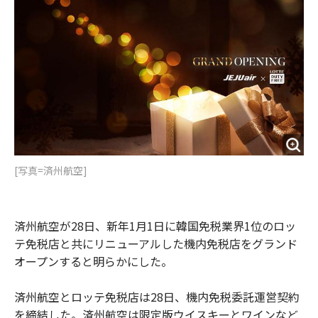
o
e
u
n
o
r
t
k
[写真=済州航空]
済州航空が28日、新年1月1日に韓国免税業界1位のロッ
テ免税店と共にリニューアルした機内免税店をグランド
オープンすると明らかにした。
済州航空とロッテ免税店は28日、機内免税委託運営契約
を締結した。済州航空は限定版ウイスキーとワインなど