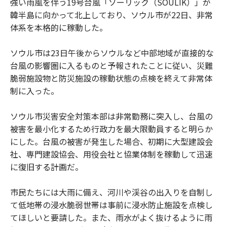
強い雨風を伴う19号台風「ソーリック（SOULIK）」が
韓半島に向かって北上しており、ソウル市が22日、非常
体系を本格的に稼動した。
ソウル市は23日午後からソウルなど中部地域が直接的な
台風の影響圏に入るものと予報されたことに従い、災難
脆弱施設物と防災施設の稼動状態の点検を終えて非常体
制に入った。
ソウル市災害安全対策本部は非常勤務に突入し、台風の
被害を最小化するため行政力を最大限動員すると明らか
にした。台風の被害が発生した場合、初期に大型建設会
社、専門建設協会、用役会社と協業体制を稼動して迅速
に復旧する計画だ。
市民たちには大雨に備え、河川や渓谷の出入りを自制し
て低地帯の浸水脆弱世帯は事前に浸水防止施設を点検し
てほしいと要請した。また、雨水がよく抜けるように雨