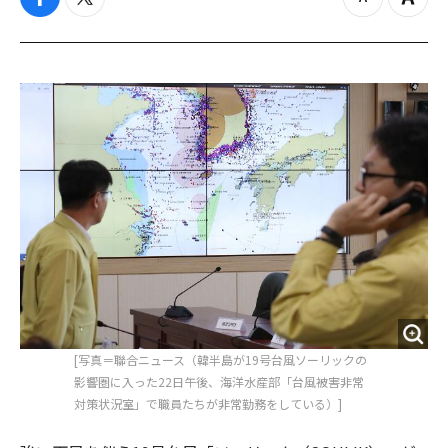
f
t
z
Z
a
w
o
o
c
i
o
o
e
t
m
m
b
t
o
i
o
e
u
n
o
r
t
k
[写真＝聯合ニュース（韓半島が19号台風ソーリックの
影響圏に入った22日午後、海洋水産部「台風被害非常
対策状況室」で職員たちが非常勤務をしている）]