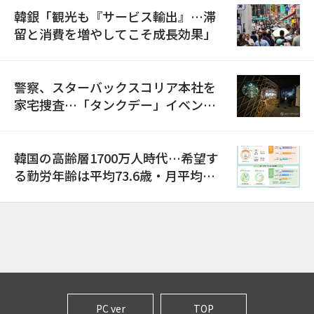
韓銀「観光も『サービス輸出』…滞
留と消費を増やしてこそ成長効果」
警察、スターバックスコリア本社を
家宅捜査…「タンクデー」イベント
巡り侮辱容疑
韓国の高齢層1700万人時代…希望す
る勤労年齢は平均73.6歳・月平均賃
金は300万ウォン以上
PC ver
TOP