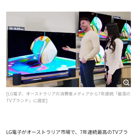
e
t
m
m
b
t
o
i
o
e
u
n
o
r
t
k
[LG電子、オーストラリアの消費者メディアから7年連続「最高の
TVブランド」に選定]
LG電子がオーストラリア市場で、7年連続最高のTVブラ