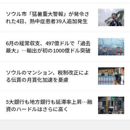
ソウル市「猛暑重大警報」が発令さ
れた4日、熱中症患者39人追加発生
6月の経常収支、497億ドルで「過去
最大」…輸出が初の1000億ドル突破
ソウルのマンション、税制改正によ
る伝貰の月貰化加速を憂慮
5大銀行も地方銀行も延滞率上昇…融
資のハードルはさらに高く