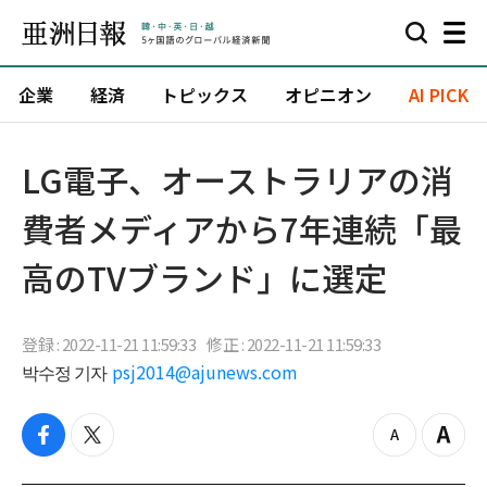
企業
経済
トピックス
オピニオン
AI PICK
LG電子、オーストラリアの消
費者メディアから7年連続「最
高のTVブランド」に選定
登録 : 2022-11-21 11:59:33
修正 : 2022-11-21 11:59:33
박수정 기자
psj2014@ajunews.com
f
t
z
Z
a
w
o
o
c
i
o
o