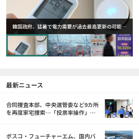
韓国政府、猛暑で電力需要が過去最高更新の可能性
に需給対応体制を点検
最新ニュース
合同捜査本部、中央選管委など9カ所
を再度家宅捜索…「投票率操作」の
資料を確保
ポスコ・フューチャーエム、国内バ