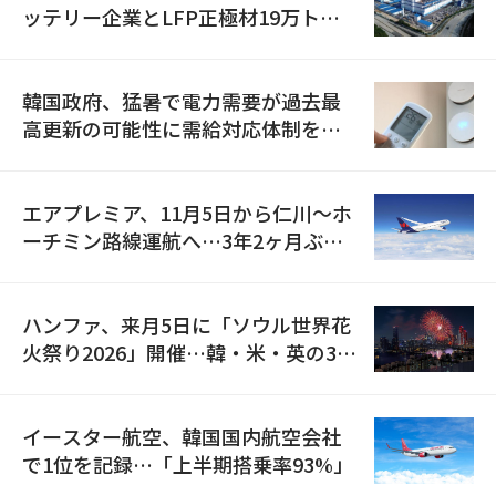
ッテリー企業とLFP正極材19万トン
の供給契約を締結
韓国政府、猛暑で電力需要が過去最
高更新の可能性に需給対応体制を点
検
エアプレミア、11月5日から仁川〜ホ
ーチミン路線運航へ…3年2ヶ月ぶり
の再開
ハンファ、来月5日に「ソウル世界花
火祭り2026」開催…韓・米・英の3カ
国が参加
イースター航空、韓国国内航空会社
で1位を記録…「上半期搭乗率93%」