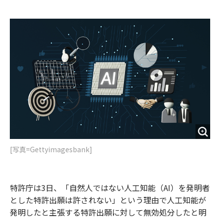
e
t
m
m
b
t
o
i
o
e
u
n
o
r
t
k
[写真=Gettyimagesbank]
特許庁は3日、「自然人ではない人工知能（AI）を発明者
とした特許出願は許されない」という理由で人工知能が
発明したと主張する特許出願に対して無効処分したと明