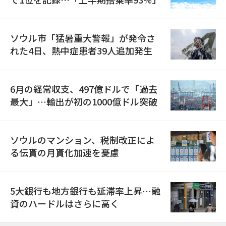
ソウル市「猛暑重大警報」が発令さ
れた4日、熱中症患者39人追加発生
6月の経常収支、497億ドルで「過去
最大」…輸出が初の1000億ドル突破
ソウルのマンション、税制改正によ
る伝貰の月貰化加速を憂慮
5大銀行も地方銀行も延滞率上昇…融
資のハードルはさらに高く