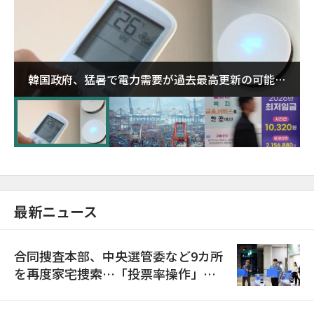
韓国政府、猛暑で電力需要が過去最高更新の可能性
に需給対応体制を点検
最新ニュース
合同捜査本部、中央選管委など9カ所
を再度家宅捜索…「投票率操作」の
資料を確保