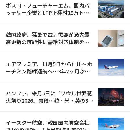
ポスコ・フューチャーエム、国内バ
ッテリー企業とLFP正極材19万トン
の供給契約を締結
韓国政府、猛暑で電力需要が過去最
高更新の可能性に需給対応体制を点
検
エアプレミア、11月5日から仁川〜ホ
ーチミン路線運航へ…3年2ヶ月ぶり
の再開
ハンファ、来月5日に「ソウル世界花
火祭り2026」開催…韓・米・英の3カ
国が参加
イースター航空、韓国国内航空会社
で1位を記録…「上半期搭乗率93%」