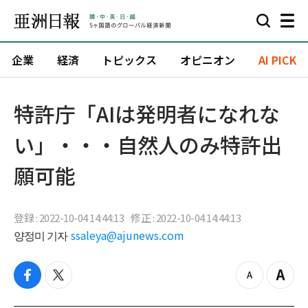
企業
経済
トピックス
オピニオン
AI PICK
特許庁「AIは発明者になれな
い」・・・自然人のみ特許出
願可能
登録 : 2022-10-04 14:44:13
修正 : 2022-10-04 14:44:13
양정미 기자
ssaleya@ajunews.com
f
t
z
Z
a
w
o
o
c
i
o
o