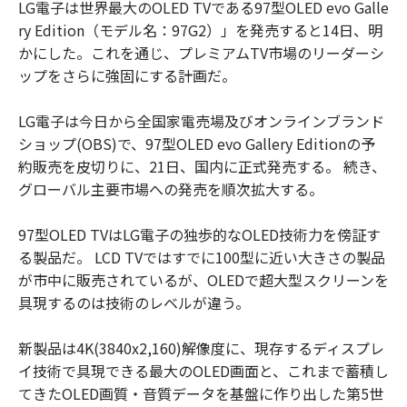
LG電子は世界最大のOLED TVである97型OLED evo Galle
ry Edition（モデル名：97G2）」を発売すると14日、明
かにした。これを通じ、プレミアムTV市場のリーダーシ
ップをさらに強固にする計画だ。
LG電子は今日から全国家電売場及びオンラインブランド
ショップ(OBS)で、97型OLED evo Gallery Editionの予
約販売を皮切りに、21日、国内に正式発売する。 続き、
グローバル主要市場への発売を順次拡大する。
97型OLED TVはLG電子の独歩的なOLED技術力を傍証す
る製品だ。 LCD TVではすでに100型に近い大きさの製品
が市中に販売されているが、OLEDで超大型スクリーンを
具現するのは技術のレベルが違う。
新製品は4K(3840x2,160)解像度に、現存するディスプレ
イ技術で具現できる最大のOLED画面と、これまで蓄積し
てきたOLED画質・音質データを基盤に作り出した第5世