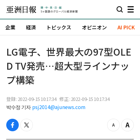
企業
経済
トピックス
オピニオン
AI PICK
LG電子、世界最大の97型OLE
D TV発売…超大型ラインナッ
プ構築
登録 : 2022-09-15 10:17:34
修正 : 2022-09-15 10:17:34
박수정 기자
psj2014@ajunews.com
f
t
z
Z
a
w
o
o
c
i
o
o