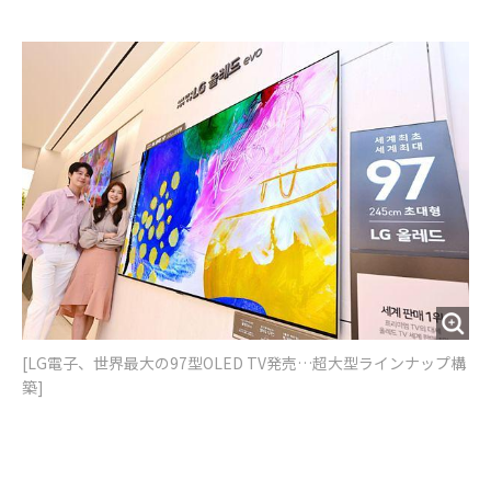
e
t
m
m
b
t
o
i
o
e
u
n
o
r
t
k
[LG電子、世界最大の97型OLED TV発売…超大型ラインナップ構
築]