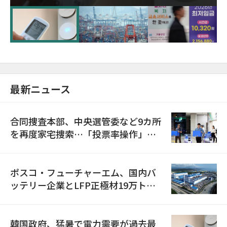
に需給対応体制を点検
最新ニュース
合同捜査本部、中央選管委など9カ所
を再度家宅捜索…「投票率操作」の
資料を確保
ポスコ・フューチャーエム、国内バ
ッテリー企業とLFP正極材19万トン
の供給契約を締結
韓国政府、猛暑で電力需要が過去最