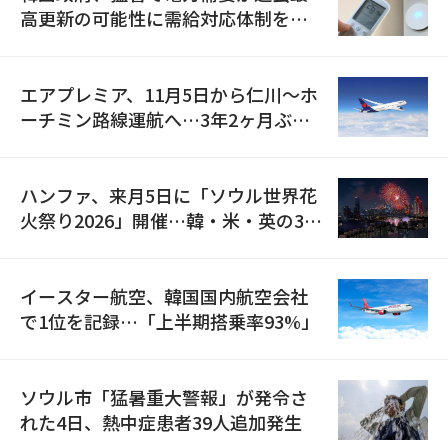
高更新の可能性に需給対応体制を点
検
エアプレミア、11月5日から仁川〜ホ
ーチミン路線運航へ…3年2ヶ月ぶり
の再開
ハンファ、来月5日に「ソウル世界花
火祭り2026」開催…韓・米・英の3カ
国が参加
イースター航空、韓国国内航空会社
で1位を記録…「上半期搭乗率93%」
ソウル市「猛暑重大警報」が発令さ
れた4日、熱中症患者39人追加発生