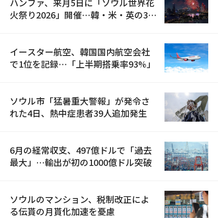
ハンファ、来月5日に「ソウル世界花
火祭り2026」開催…韓・米・英の3カ
国が参加
イースター航空、韓国国内航空会社
で1位を記録…「上半期搭乗率93%」
ソウル市「猛暑重大警報」が発令さ
れた4日、熱中症患者39人追加発生
6月の経常収支、497億ドルで「過去
最大」…輸出が初の1000億ドル突破
ソウルのマンション、税制改正によ
る伝貰の月貰化加速を憂慮