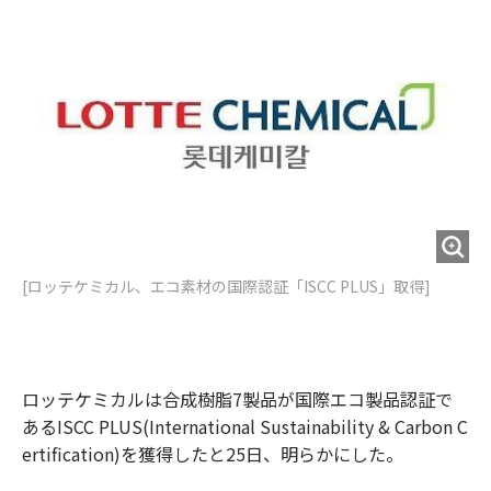
o
e
u
n
o
r
t
k
[ロッテケミカル、エコ素材の国際認証「ISCC PLUS」取得]
ロッテケミカルは合成樹脂7製品が国際エコ製品認証で
あるISCC PLUS(International Sustainability & Carbon C
ertification)を獲得したと25日、明らかにした。