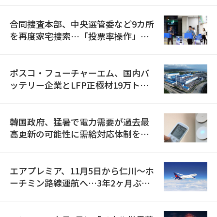
合同捜査本部、中央選管委など9カ所
を再度家宅捜索…「投票率操作」の
資料を確保
ポスコ・フューチャーエム、国内バ
ッテリー企業とLFP正極材19万トン
の供給契約を締結
韓国政府、猛暑で電力需要が過去最
高更新の可能性に需給対応体制を点
検
エアプレミア、11月5日から仁川〜ホ
ーチミン路線運航へ…3年2ヶ月ぶり
の再開