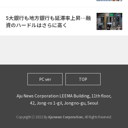
5大銀行も地方銀行も延滞率上昇…融
資のハードルはさらに高く
PC ver
TOP
Aju News Corporation LEEMA Building, 11th floor,
42, Jong-ro 1-gil, Jongno-gu, Seoul
Copyright ⓒ 2022 By
Ajunews Corporation
, All Rights Reserved.