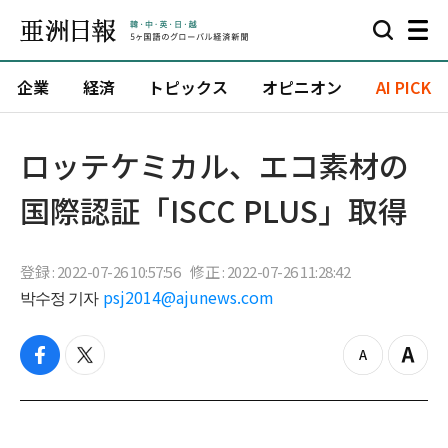
企業
経済
トピックス
オピニオン
AI PICK
ロッテケミカル、エコ素材の
国際認証「ISCC PLUS」取得
登録 : 2022-07-26 10:57:56
修正 : 2022-07-26 11:28:42
박수정 기자
psj2014@ajunews.com
f
t
z
Z
a
w
o
o
c
i
o
o
e
t
m
m
b
t
o
i