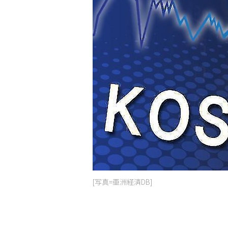
[写真=亜洲経済DB]