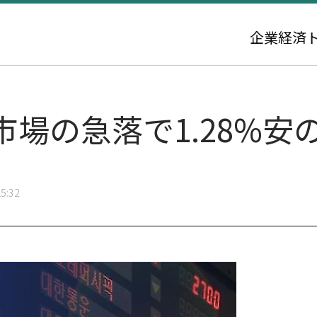
企業
経済
の急落で1.28%安の2
5:32