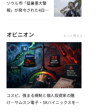
ソウル市「猛暑重大警
報」が発令された4日、
熱中症患者39人追加発
生
オピニオン
もっと見る
コスピ、強まる規制と個人投資家の賭
け…サムスン電子・SKハイニックスを巡
る明暗