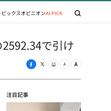
トピックス
オピニオン
AI PICK
592.34で引け
注目記事