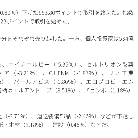
.89%）下げた863.80ポイントで取引を終えた。指数
53.23ポイントで取引を始めた。
ン分をそれぞれ売り越した。一方、個人投資家は534億
、エイチエルビー（-5.35%）、セルトリオン製薬
（-3.21%）、CJ ENM（-1.87%）、リノ工業
06%）、パールアビス（-0.86%）、エコプロビーエム
柄はエルアンドエプ（8.51%）、チョンボ（1.18%）
（-2.71%）、運送装備部品（-2.46%）などが下落し
紙・木材（1.18%）、建設（0.46%）などだ。