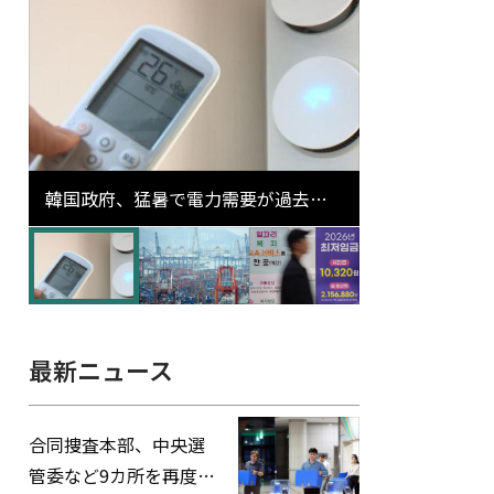
韓国政府、猛暑で電力需要が過去最
高更新の可能性に需給対応体制を点
検
最新ニュース
合同捜査本部、中央選
管委など9カ所を再度家