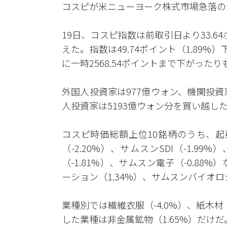
コスピが米ニューヨーク株式市場急落の
19日、コスピ指数は前取引日より33.64
えた。指数は49.74ポイント（1.89%
に一時2568.54ポイントまで下がっ
外国人投資家は977億ウォン、機関投資
人投資家は5193億ウォン分を買い越し
コスピ時価総額上位10銘柄のうち、起亜（
（-2.20%）、サムスンSDI（-1.99%
（-1.81%）、サムスン電子（-0.8
ーション（1.34%）、サムスンバイオロ
業種別では繊維衣服（-4.0%）、紙木材（
した業種は非金属鉱物（1.65%）だけだ