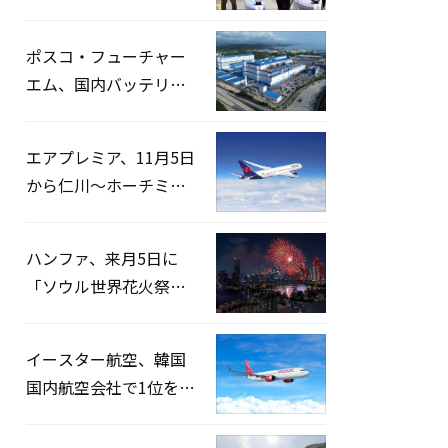
宅捜索…「投票率操
作」の資料を確保
ポスコ・フューチャー
エム、国内バッテリー
企業とLFP正極材19万ト
ンの供給契約を締結
エアプレミア、11月5日
から仁川〜ホーチミン
路線運航へ…3年2ヶ月
ぶりの再開
ハンファ、来月5日に
「ソウル世界花火祭り
2026」開催…韓・米・
英の3カ国が参加
イースター航空、韓国
国内航空会社で1位を記
録…「上半期搭乗率
93%」