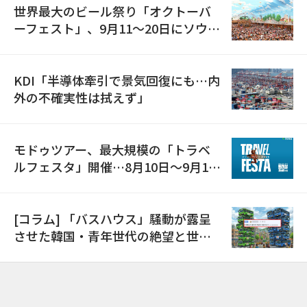
世界最大のビール祭り「オクトーバ
ーフェスト」、9月11〜20日にソウル
で開催
KDI「半導体牽引で景気回復にも…内
外の不確実性は拭えず」
モドゥツアー、最大規模の「トラベ
ルフェスタ」開催…8月10日～9月11
日
[コラム] 「バスハウス」騒動が露呈
させた韓国・青年世代の絶望と世代
間格差