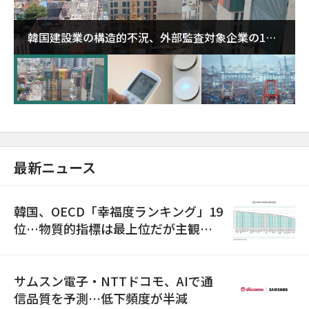
韓国建設業の構造的不況、外部監査対象企業の1割
超が「ゾンビ企業」に…5年で2.8倍増
最新ニュース
韓国、OECD「幸福度ランキング」19
位…物質的指標は最上位だが主観的
満足度は最下位
サムスン電子・NTTドコモ、AIで通
信品質を予測…低下頻度が半減