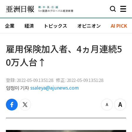
企業
経済
トピックス
オピニオン
AI PICK
雇用保険加入者、4ヵ月連続5
0万人台↑
登録 : 2022-05-09 13:51:28
修正 : 2022-05-09 13:51:28
양정미 기자
ssaleya@ajunews.com
f
t
z
Z
a
w
o
o
c
i
o
o
e
t
m
m
b
t
o
i