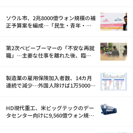
ソウル市、2兆8000億ウォン規模の補
正予算案を編成…「民生・青年・安
全」に8100億ウォンを集中投資
第2次ベビーブーマーの「不安な再就
職」…主要な仕事を離れた後、臨時
職が2倍近くに急増
製造業の雇用保険加入者数、14カ月
連続で減少…外国人除けば1万5000人
減
HD現代重工、米ビッグテックのデー
タセンター向けに9,560億ウォン規模
の発電設備を受注…「過去最大」