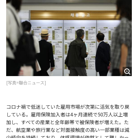
o
e
u
n
o
r
t
k
[写真=聯合ニュース]
コロナ禍で低迷していた雇用市場が次第に活気を取り戻
している。雇用保険加入者は4ヶ月連続で50万人以上増
加し、すべての産業と全年齢帯で被保険者が増えた。た
だ、航空業や旅行業など対面接触度の高い一部業種は減
少傾向を持続しており、体感環境が依然として難しかっ