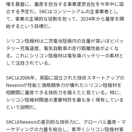
権を基盤に、量産を担当する事業運営会社を今年中に設
立する予定だ。SKCはコンソーシアムの主事業者とし
て、事業の主導的な役割を担って、2024年から量産を開
始するという目標だ。
シリコン陰極材は二次電池陰極内の含量が高いほどバッ
テリー充電速度、電気自動車の走行距離性能がよくな
る。これにシリコン陰極材は電気車バッテリーの素材と
して注目されている。
SKCは2006年、英国に設立された技術スタートアップの
Nexeonが性能と価格競争力が優れたシリコン陰極材を
短期間に量産できる技術力を備えたと見ている。特に、
シリコン陰極材関連の重要特許を最も多く保有している
という説明だ。
SKCはNexeonの差別的な技術力に、グローバル量産・マ
ーケティングの力量を結合し、素早くシリコン陰極材事