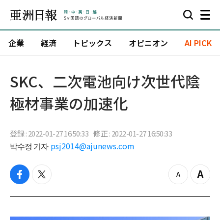
企業
経済
トピックス
オピニオン
AI PICK
SKC、二次電池向け次世代陰
極材事業の加速化
登録 : 2022-01-27 16:50:33
修正 : 2022-01-27 16:50:33
박수정 기자
psj2014@ajunews.com
f
t
z
Z
a
w
o
o
c
i
o
o
e
t
m
m
b
t
o
i