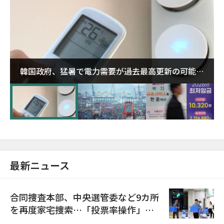
韓国政府、猛暑で電力需要が過去最高更新の可能性
に需給対応体制を点検
最新ニュース
合同捜査本部、中央選管委など9カ所
を再度家宅捜索…「投票率操作」の
資料を確保