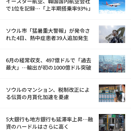
イースター航空、韓国国内航空会社
で1位を記録…「上半期搭乗率93%」
ソウル市「猛暑重大警報」が発令さ
れた4日、熱中症患者39人追加発生
6月の経常収支、497億ドルで「過去
最大」…輸出が初の1000億ドル突破
ソウルのマンション、税制改正によ
る伝貰の月貰化加速を憂慮
5大銀行も地方銀行も延滞率上昇…融
資のハードルはさらに高く