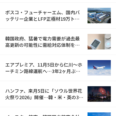
ポスコ・フューチャーエム、国内バ
ッテリー企業とLFP正極材19万トン
の供給契約を締結
韓国政府、猛暑で電力需要が過去最
高更新の可能性に需給対応体制を点
検
エアプレミア、11月5日から仁川〜ホ
ーチミン路線運航へ…3年2ヶ月ぶり
の再開
ハンファ、来月5日に「ソウル世界花
火祭り2026」開催…韓・米・英の3カ
国が参加