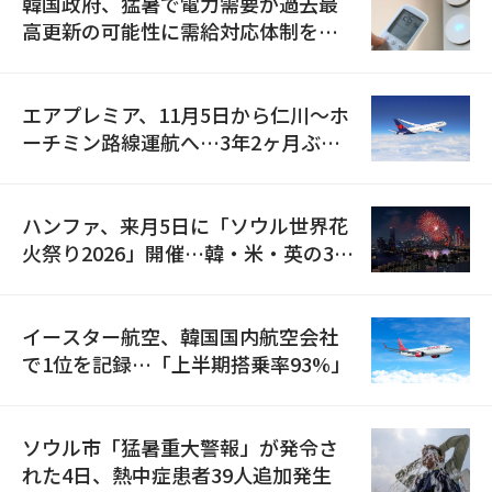
韓国政府、猛暑で電力需要が過去最
高更新の可能性に需給対応体制を点
検
エアプレミア、11月5日から仁川〜ホ
ーチミン路線運航へ…3年2ヶ月ぶり
の再開
ハンファ、来月5日に「ソウル世界花
火祭り2026」開催…韓・米・英の3カ
国が参加
イースター航空、韓国国内航空会社
で1位を記録…「上半期搭乗率93%」
ソウル市「猛暑重大警報」が発令さ
れた4日、熱中症患者39人追加発生