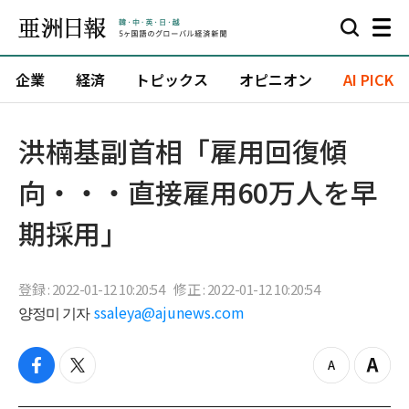
企業
経済
トピックス
オピニオン
AI PICK
洪楠基副首相「雇用回復傾
向・・・直接雇用60万人を早
期採用」
登録 : 2022-01-12 10:20:54
修正 : 2022-01-12 10:20:54
양정미 기자
ssaleya@ajunews.com
f
t
z
Z
a
w
o
o
c
i
o
o