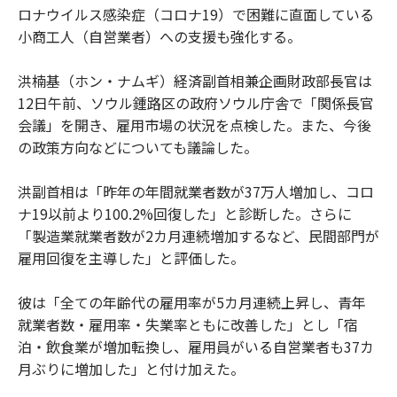
ロナウイルス感染症（コロナ19）で困難に直面している
小商工人（自営業者）への支援も強化する。
洪楠基（ホン・ナムギ）経済副首相兼企画財政部長官は
12日午前、ソウル鍾路区の政府ソウル庁舎で「関係長官
会議」を開き、雇用市場の状況を点検した。また、今後
の政策方向などについても議論した。
洪副首相は「昨年の年間就業者数が37万人増加し、コロ
ナ19以前より100.2%回復した」と診断した。さらに
「製造業就業者数が2カ月連続増加するなど、民間部門が
雇用回復を主導した」と評価した。
彼は「全ての年齢代の雇用率が5カ月連続上昇し、青年
就業者数・雇用率・失業率ともに改善した」とし「宿
泊・飲食業が増加転換し、雇用員がいる自営業者も37カ
月ぶりに増加した」と付け加えた。