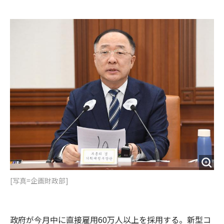
e
t
m
m
b
t
o
i
o
e
u
n
o
r
t
k
[写真=企画財政部]
政府が今月中に直接雇用60万人以上を採用する。新型コ