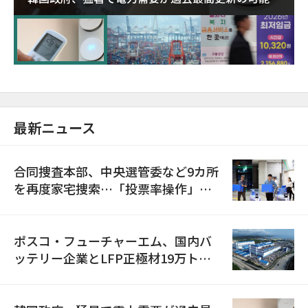
に需給対応体制を点検
最新ニュース
合同捜査本部、中央選管委など9カ所
を再度家宅捜索…「投票率操作」の
資料を確保
ポスコ・フューチャーエム、国内バ
ッテリー企業とLFP正極材19万トン
の供給契約を締結