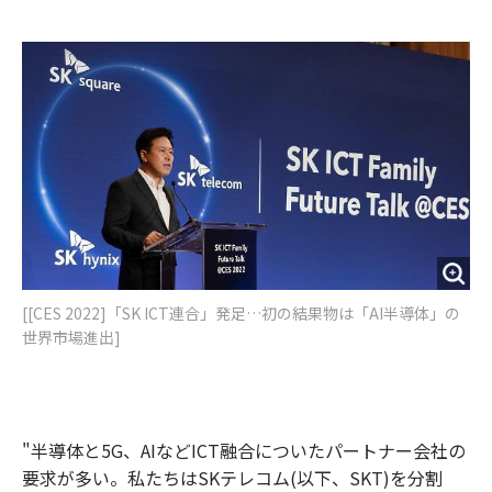
e
t
m
m
b
t
o
i
o
e
u
n
o
r
t
k
[[CES 2022]「SK ICT連合」発足…初の結果物は「AI半導体」の
世界市場進出]
"半導体と5G、AIなどICT融合についたパートナー会社の
要求が多い。私たちはSKテレコム(以下、SKT)を分割