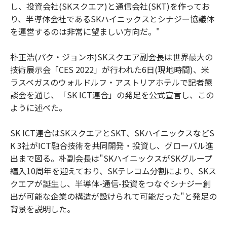
し、投資会社(SKスクエア)と通信会社(SKT)を作ってお
り、半導体会社であるSKハイニックスとシナジー協議体
を運営するのは非常に望ましい方向だ。"
朴正浩(パク・ジョンホ)SKスクエア副会長は世界最大の
技術展示会「CES 2022」が行われた6日(現地時間)、米
ラスベガスのウォルドルフ・アストリアホテルで記者懇
談会を通じ、「SK ICT連合」の発足を公式宣言し、この
ように述べた。
SK ICT連合はSKスクエアとSKT、SKハイニックスなどS
K 3社がICT融合技術を共同開発・投資し、グローバル進
出まで図る。朴副会長は"SKハイニックスがSKグループ
編入10周年を迎えており、SKテレコム分割により、SKス
クエアが誕生し、半導体-通信-投資をつなぐシナジー創
出が可能な企業の構造が設けられて可能だった"と発足の
背景を説明した。