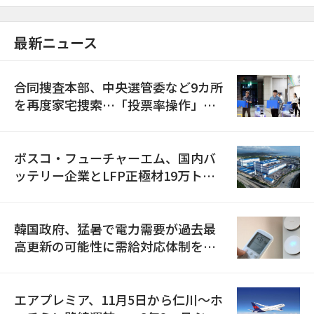
最新ニュース
合同捜査本部、中央選管委など9カ所
を再度家宅捜索…「投票率操作」の
資料を確保
ポスコ・フューチャーエム、国内バ
ッテリー企業とLFP正極材19万トン
の供給契約を締結
韓国政府、猛暑で電力需要が過去最
高更新の可能性に需給対応体制を点
検
エアプレミア、11月5日から仁川〜ホ