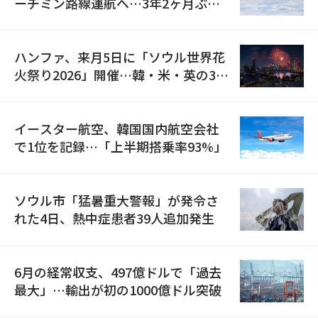
ーチミン路線運航へ…3年2ヶ月ぶり
の再開
ハンファ、来月5日に「ソウル世界花
火祭り2026」開催…韓・米・英の3カ
国が参加
イースター航空、韓国国内航空会社
で1位を記録…「上半期搭乗率93%」
ソウル市「猛暑重大警報」が発令さ
れた4日、熱中症患者39人追加発生
6月の経常収支、497億ドルで「過去
最大」…輸出が初の1000億ドル突破