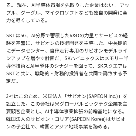
る。 現在、AI半導体市場を先取りした企業はない。 アッ
プル、グーグル、マイクロソフトなども独自の開発に全
力を尽くしている。
SKTは5G、AI分野で蓄積したR&Dの力量とサービスの経
験を基盤に、サピオンの技術開発を主導した。中長期的
にデータセンター、自律走行専用のサピオンモデルライ
ンアップを増やす計画だ。SKハイニックスはメモリー半
導体技術とAI半導体のシナジーを図って、SKスクエアは
SKTと共に、戦略的・財務的投資者を共同で誘致する予
定だ。
3社はこのため、米国法人「サピオン(SAPEON Inc.)」を
設立した。この会社は米グローバルビックテク企業を主
要顧客企業とし、AI半導体事業拡張の前哨基地になる。
韓国法人のサピオン・コリア(SAPEON Korea)はサピオ
ンの子会社で、韓国とアジア地域事業を務める。