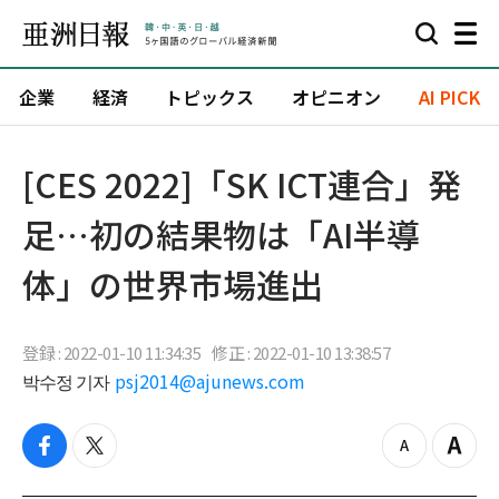
企業
経済
トピックス
オピニオン
AI PICK
[CES 2022]「SK ICT連合」発
足…初の結果物は「AI半導
体」の世界市場進出
登録 : 2022-01-10 11:34:35
修正 : 2022-01-10 13:38:57
박수정 기자
psj2014@ajunews.com
f
t
z
Z
a
w
o
o
c
i
o
o