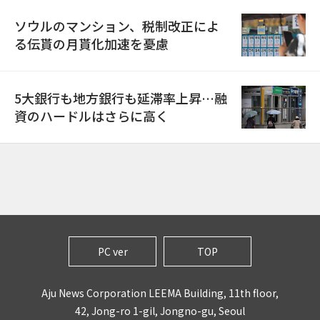
ソウルのマンション、税制改正によ
る伝貰の月貰化加速を憂慮
5大銀行も地方銀行も延滞率上昇…融
資のハードルはさらに高く
PC ver
TOP
Aju News Corporation LEEMA Building, 11th floor,
42, Jong-ro 1-gil, Jongno-gu, Seoul