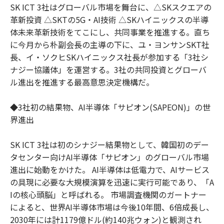
SK ICT 3社はグローバル市場を舞台に、△SKスクエアの
革新投資 △SKTの5G・AI技術 △SKハイニックスの半導
体未来革新技術をてこにし、共同事業を推進する。直ち
に今月から朴副会長の主導の下に、ユ・ヨンサンSKT社
長、イ・ソクヒSKハイニックス社長が参加する「3社シ
ナジー協議体」を運営する。3社の共同投資とグローバ
ル進出を推進する最高意思決定機構だ。
◆3社初の結果物、AI半導体「サピオン(SAPEON)」の世
界進出
SK ICT 3社は初のシナジー結果物として、韓国初のデー
タセンター向けAI半導体「サピオン」のグローバル市場
進出に始動をかけた。 AI半導体は低電力で、AIサービス
の具現に必要な大規模演算を迅速に実行可能であり、「A
Iの核心頭脳」と呼ばれる。 市場調査機関のガートナー
によると、世界AI半導体市場は今後10年間、6倍成長し、
2030年には計1179億ドル(約140兆ウォン)と観測され