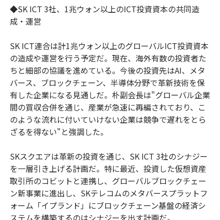
◆SK ICT 3社、1兆ウォン以上のICT投資資本の共同造
成・運営
SK ICT連合は計1兆ウォン以上のグローバルICT投資資本
の造成や運営を行う予定だ。現在、海外有数の投資者た
ちと細部の協議を進めている。今後の投資先はAI、メタ
バース、ブロックチェーン、半導体分野で革新技術を保
有した企業になる見通しだ。朴副会長は"グローバル企業
間の買収合併を通じ、産業が急速に再編されており、こ
のような流れに付いていけない企業は競争で遅れをとら
ざるを得ない"と強調した。
SKスクエアは革新の投資を通じ、SK ICT 3社のシナジー
を一層引き上げる計画だ。特に最近、投資した仮想資産
取引所のコビットと連携し、グローバルブロックチェー
ン新事業に進出し、SKテレコムのメタバースプラットフ
ォーム「イプランド」にブロックチェーン基盤の経済シ
ステムを構築するのはシナジーを出す計画だ。