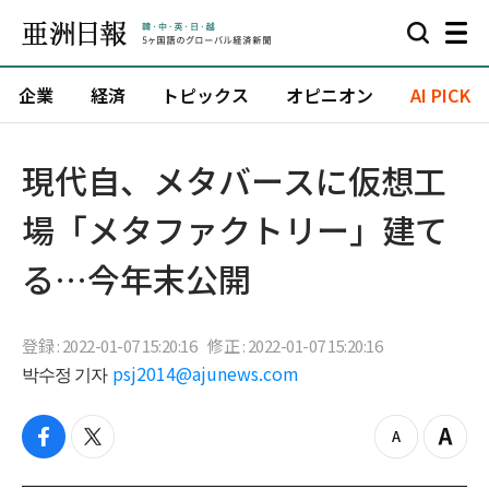
企業
経済
トピックス
オピニオン
AI PICK
​現代自、メタバースに仮想工
場「メタファクトリー」建て
る…今年末公開
登録 : 2022-01-07 15:20:16
修正 : 2022-01-07 15:20:16
박수정 기자
psj2014@ajunews.com
f
t
z
Z
a
w
o
o
c
i
o
o