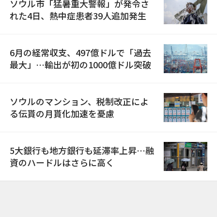
ソウル市「猛暑重大警報」が発令さ
れた4日、熱中症患者39人追加発生
6月の経常収支、497億ドルで「過去
最大」…輸出が初の1000億ドル突破
ソウルのマンション、税制改正によ
る伝貰の月貰化加速を憂慮
5大銀行も地方銀行も延滞率上昇…融
資のハードルはさらに高く