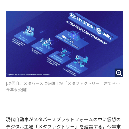
e
t
m
m
b
t
o
i
o
e
u
n
o
r
t
k
[​現代自、メタバースに仮想工場「メタファクトリー」建てる…
今年末公開]
現代自動車がメタバースプラットフォームの中に仮想の
デジタル工場「メタファクトリー」を建設する。今年末