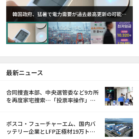
韓国政府、猛暑で電力需要が過去最高更新の可能性
に需給対応体制を点検
最新ニュース
合同捜査本部、中央選管委など9カ所
を再度家宅捜索…「投票率操作」の
資料を確保
ポスコ・フューチャーエム、国内バ
ッテリー企業とLFP正極材19万トン
の供給契約を締結