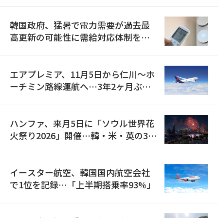
韓国政府、猛暑で電力需要が過去最
高更新の可能性に需給対応体制を点
検
エアプレミア、11月5日から仁川〜ホ
ーチミン路線運航へ…3年2ヶ月ぶり
の再開
ハンファ、来月5日に「ソウル世界花
火祭り2026」開催…韓・米・英の3カ
国が参加
イースター航空、韓国国内航空会社
で1位を記録…「上半期搭乗率93%」