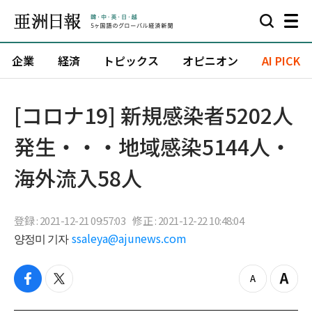
企業
経済
トピックス
オピニオン
AI PICK
[コロナ19] 新規感染者5202人
発生・・・地域感染5144人・
海外流入58人
登録 : 2021-12-21 09:57:03
修正 : 2021-12-22 10:48:04
양정미 기자
ssaleya@ajunews.com
f
t
z
Z
a
w
o
o
c
i
o
o