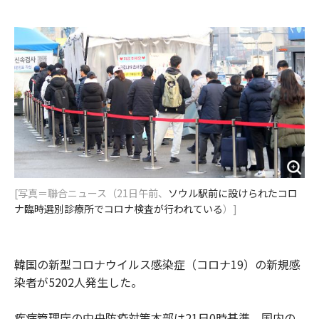
e
t
m
m
b
t
o
i
o
e
u
n
o
r
t
k
[写真＝聯合ニュース（21日午前、
ソウル駅前に設けられたコロ
ナ臨時選別診療所でコロナ検査が行われている
）]
韓国の新型コロナウイルス感染症（コロナ19）の新規感
染者が5202人発生した。
疾病管理庁の中央防疫対策本部は21日0時基準、国内の