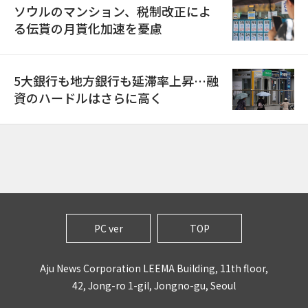
ソウルのマンション、税制改正によ
る伝貰の月貰化加速を憂慮
5大銀行も地方銀行も延滞率上昇…融
資のハードルはさらに高く
PC ver
TOP
Aju News Corporation LEEMA Building, 11th floor,
42, Jong-ro 1-gil, Jongno-gu, Seoul