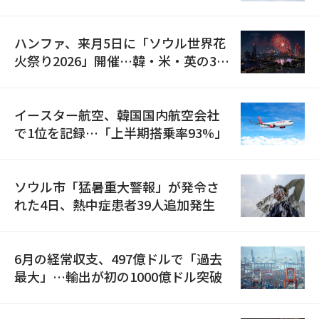
の再開
ハンファ、来月5日に「ソウル世界花
火祭り2026」開催…韓・米・英の3カ
国が参加
イースター航空、韓国国内航空会社
で1位を記録…「上半期搭乗率93%」
ソウル市「猛暑重大警報」が発令さ
れた4日、熱中症患者39人追加発生
6月の経常収支、497億ドルで「過去
最大」…輸出が初の1000億ドル突破