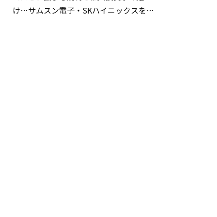
け…サムスン電子・SKハイニックスを巡
る明暗