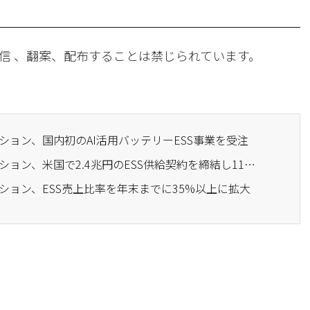
信 、翻案、配布することは禁じられています。
ーション、国内初のAI活用バッテリーESS事業を受注
· LGエネルギーソリューション、米国で2.4兆円のESS供給契約を締結し11%急騰
ーション、ESS売上比率を年末までに35%以上に拡大