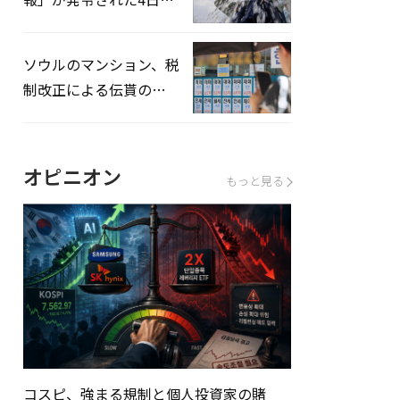
熱中症患者39人追加発
生
ソウルのマンション、税
制改正による伝貰の月
貰化加速を憂慮
オピニオン
もっと見る
コスピ、強まる規制と個人投資家の賭