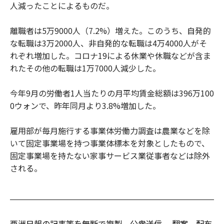
人減ったことによるものだ。
離職者は5万9000人（7.2%）増えた。このうち、自発的
な転職は3万2000人、非自発的な転職は4万4000人がそ
れぞれ増加した。コロナ19による休業や休職などが含ま
れたその他の転職は1万7000人減少した。
今年9月の労働者1人当たりの月平均賃金総額は396万100
0ウォンで、昨年同月より3.8%増加した。
雇用部が毎月施行する事業体労働力調査は農業などを除
いて固定事業場を持つ事業体標本を対象としたもので、
固定事業場を持たない家事サービス業従事者などは除外
される。
亜洲日報の記事等を無断で複製、公衆送信 、翻案、配布