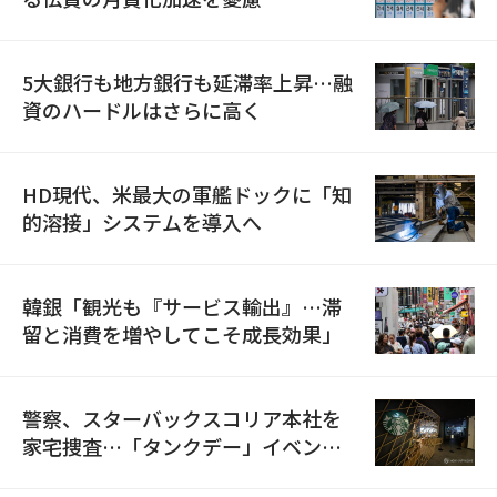
5大銀行も地方銀行も延滞率上昇…融
資のハードルはさらに高く
HD現代、米最大の軍艦ドックに「知
的溶接」システムを導入へ
韓銀「観光も『サービス輸出』…滞
留と消費を増やしてこそ成長効果」
警察、スターバックスコリア本社を
家宅捜査…「タンクデー」イベント
巡り侮辱容疑