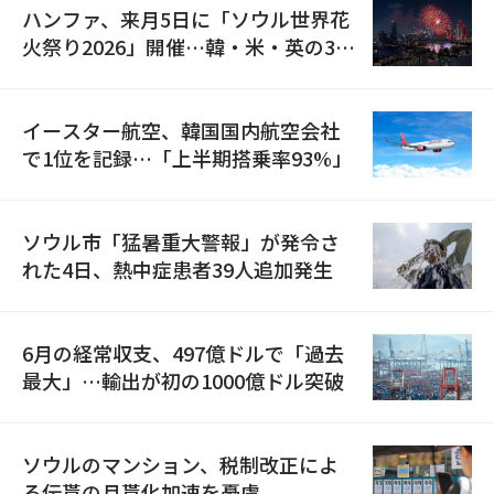
ハンファ、来月5日に「ソウル世界花
火祭り2026」開催…韓・米・英の3カ
国が参加
イースター航空、韓国国内航空会社
で1位を記録…「上半期搭乗率93%」
ソウル市「猛暑重大警報」が発令さ
れた4日、熱中症患者39人追加発生
6月の経常収支、497億ドルで「過去
最大」…輸出が初の1000億ドル突破
ソウルのマンション、税制改正によ
る伝貰の月貰化加速を憂慮