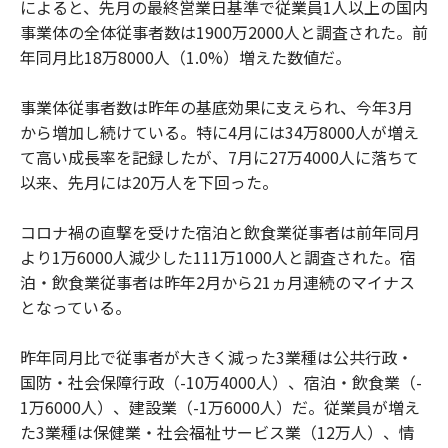
によると、先月の最終営業日基準で従業員1人以上の国内
事業体の全体従事者数は1900万2000人と調査された。前
年同月比18万8000人（1.0%）増えた数値だ。
事業体従事者数は昨年の基底効果に支えられ、今年3月
から増加し続けている。特に4月には34万8000人が増え
て高い成長率を記録したが、7月に27万4000人に落ちて
以来、先月には20万人を下回った。
コロナ禍の直撃を受けた宿泊と飲食業従事者は前年同月
より1万6000人減少した111万1000人と調査された。宿
泊・飲食業従事者は昨年2月から21ヵ月連続のマイナス
となっている。
昨年同月比で従事者が大きく減った3業種は公共行政・
国防・社会保障行政（-10万4000人）、宿泊・飲食業（-
1万6000人）、建設業（-1万6000人）だ。従業員が増え
た3業種は保健業・社会福祉サービス業（12万人）、情