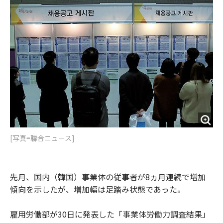
o
e
u
n
o
r
t
k
[写真=聯合ニュース]
先月、国内（韓国）事業体の従事者が8ヵ月連続で増加
傾向を示したが、増加幅は足踏み状態であった。
雇用労働部が30日に発表した「事業体労働力調査結果」