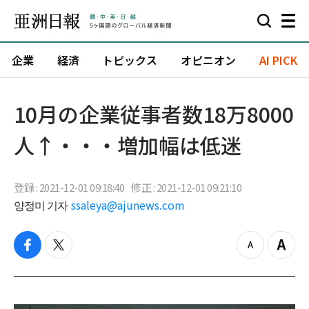
企業
経済
トピックス
オピニオン
AI PICK
10月の企業従事者数18万8000
人↑・・・増加幅は低迷
登録 : 2021-12-01 09:18:40
修正 : 2021-12-01 09:21:10
양정미 기자
ssaleya@ajunews.com
f
t
z
Z
a
w
o
o
c
i
o
o
e
t
m
m
b
t
o
i