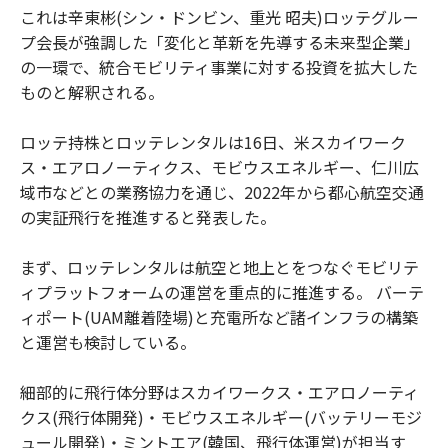
これは辛東彬(シン・ドンビン、重光 昭夫)ロッテグルー
プ会長が強調した「変化と革新を先導する未来型企業」
の一環で、統合モビリティ事業に対する投資を拡大した
ものと解釈される。
ロッテ持株とロッテレンタルは16日、米スカイワーク
ス・エアロノーティクス、モビウスエネルギー、仁川広
域市などとの業務協力を通じ、2022年から都心航空交通
の実証飛行を推進すると発表した。
まず、ロッテレンタルは航空と地上とをつなぐモビリテ
ィプラットフォームの運営を重点的に推進する。 バーテ
ィポート(UAM離着陸場)と充電所など諸インフラの構築
と運営も検討している。
細部的に飛行体分野はスカイワークス・エアロノーティ
クス(飛行体開発)・モビウスエネルギー(バッテリーモジ
ュール開発)・ミントエア(韓国、飛行体運営)が担当す