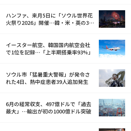
ハンファ、来月5日に「ソウル世界花
火祭り2026」開催…韓・米・英の3カ
国が参加
イースター航空、韓国国内航空会社
で1位を記録…「上半期搭乗率93%」
ソウル市「猛暑重大警報」が発令さ
れた4日、熱中症患者39人追加発生
6月の経常収支、497億ドルで「過去
最大」…輸出が初の1000億ドル突破