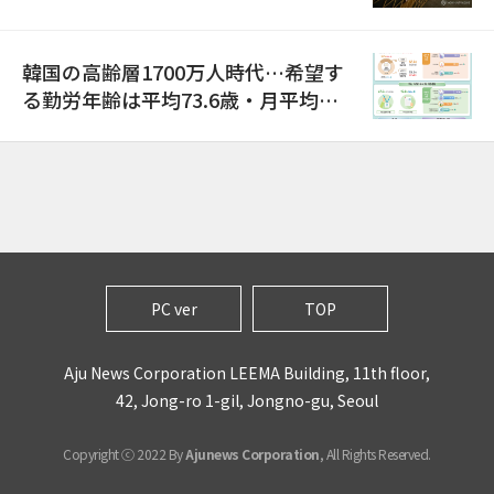
巡り侮辱容疑
韓国の高齢層1700万人時代…希望す
る勤労年齢は平均73.6歳・月平均賃
金は300万ウォン以上
PC ver
TOP
Aju News Corporation LEEMA Building, 11th floor,
42, Jong-ro 1-gil, Jongno-gu, Seoul
Copyright ⓒ 2022 By
Ajunews Corporation
, All Rights Reserved.