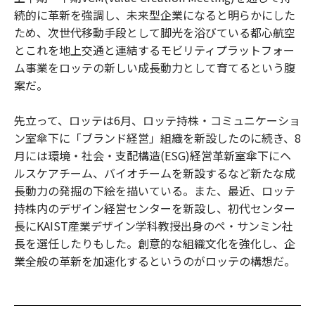
続的に革新を強調し、未来型企業になると明らかにした
ため、次世代移動手段として脚光を浴びている都心航空
とこれを地上交通と連結するモビリティプラットフォー
ム事業をロッテの新しい成長動力として育てるという腹
案だ。
先立って、ロッテは6月、ロッテ持株・コミュニケーショ
ン室傘下に「ブランド経営」組織を新設したのに続き、8
月には環境・社会・支配構造(ESG)経営革新室傘下にヘ
ルスケアチーム、バイオチームを新設するなど新たな成
長動力の発掘の下絵を描いている。また、最近、ロッテ
持株内のデザイン経営センターを新設し、初代センター
長にKAIST産業デザイン学科教授出身のペ・サンミン社
長を選任したりもした。創意的な組織文化を強化し、企
業全般の革新を加速化するというのがロッテの構想だ。