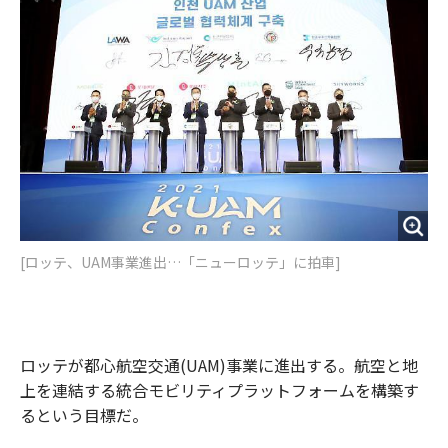
o
e
u
n
o
r
t
k
[ロッテ、UAM事業進出…「ニューロッテ」に拍車]
ロッテが都心航空交通(UAM)事業に進出する。航空と地
上を連結する統合モビリティプラットフォームを構築す
るという目標だ。