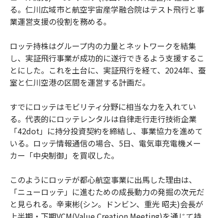
る。仁川広域市と航空宇宙産学融合院はテスト飛行と事
業運営支援の役割を務める。
ロッテ持株はグループ内の力量とネットワークを結集
し、実証飛行事業が成功的に遂行できるよう支援するこ
とにした。これを土台に、実証飛行を経て、2024年、蚕
室と仁川空港の区間を運営する計画だ。
すでにロッテはモビリティ分野に相当な力を入れてい
る。代表的にロッテレンタルは自律走行走行技術企業
「42dot」に持分投資契約を締結し、事業協力を進めて
いる。ロッテ情報通信の場合、5日、電気車充電機メー
カー「中央制御」を買収した。
このようにロッテが都心航空事業に出馬した理由は、
「ニューロッテ」に進むための成長動力の発掘の次元だ
と見られる。辛東彬(シン。ドンビン、重光 昭夫)会長が
上半期・下期VCM(Value Creation Meeting)を通じて持