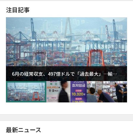
注目記事
6月の経常収支、497億ドルで「過去最大」…輸出
が初の1000億ドル突破
最新ニュース