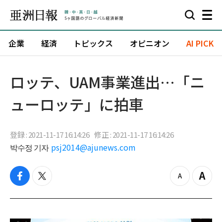
企業
経済
トピックス
オピニオン
AI PICK
ロッテ、UAM事業進出…「ニ
ューロッテ」に拍車
登録 : 2021-11-17 16:14:26
修正 : 2021-11-17 16:14:26
박수정 기자
psj2014@ajunews.com
f
t
z
Z
a
w
o
o
c
i
o
o
e
t
m
m
b
t
o
i