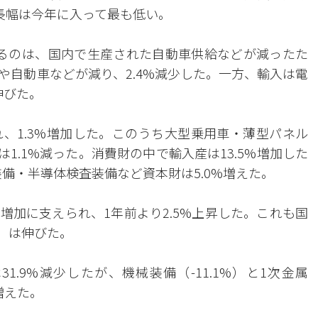
長幅は今年に入って最も低い。
るのは、国内で生産された自動車供給などが減ったた
や自動車などが減り、2.4%減少した。一方、輸入は電
伸びた。
、1.3%増加した。このうち大型乗用車・薄型パネル
1.1%減った。消費財の中で輸入産は13.5%増加した
装備・半導体検査装備など資本財は5.0%増えた。
増加に支えられ、1年前より2.5%上昇した。これも国
%）は伸びた。
.9%減少したが、機械装備（-11.1%）と1次金属
%増えた。