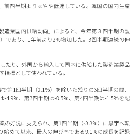
、前四半期よりはやや低迷している。韓国の国内生産
製造業国内供給動向」によると、今年第３四半期の製
100）であり、1年前より2%増加した。3四半期連続の伸
したり、外国から輸入して国内に供給した製造業製品
す指標として使われている。
で第1四半期（2.1%）を除いた残りの3四半期の間、
.9%、第3四半期は-0.5%、第4四半期は-1.5%を記
の好況に支えられ、第1四半期（-3.3%）に黒字へ転
取り始めて以来、最大の伸び率である9.1%の成長を記録