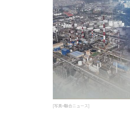
[写真=聯合ニュース]