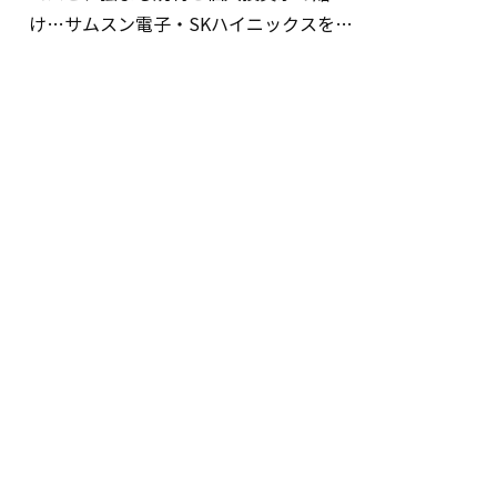
け…サムスン電子・SKハイニックスを巡
る明暗