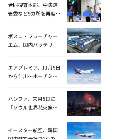
合同捜査本部、中央選
管委など9カ所を再度家
宅捜索…「投票率操
作」の資料を確保
ポスコ・フューチャー
エム、国内バッテリー
企業とLFP正極材19万ト
ンの供給契約を締結
エアプレミア、11月5日
から仁川〜ホーチミン
路線運航へ…3年2ヶ月
ぶりの再開
ハンファ、来月5日に
「ソウル世界花火祭り
2026」開催…韓・米・
英の3カ国が参加
イースター航空、韓国
国内航空会社で1位を記