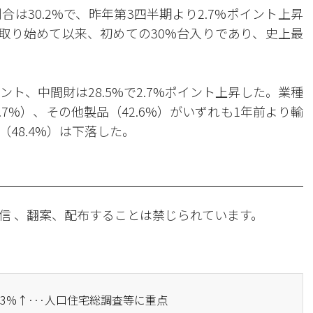
は30.2%で、昨年第3四半期より2.7%ポイント上昇
を取り始めて以来、初めての30%台入りであり、史上最
イント、中間財は28.5%で2.7%ポイント上昇した。業種
.7%）、その他製品（42.6%）がいずれも1年前より輸
48.4%）は下落した。
信 、翻案、配布することは禁じられています。
.3%↑···人口住宅総調査等に重点