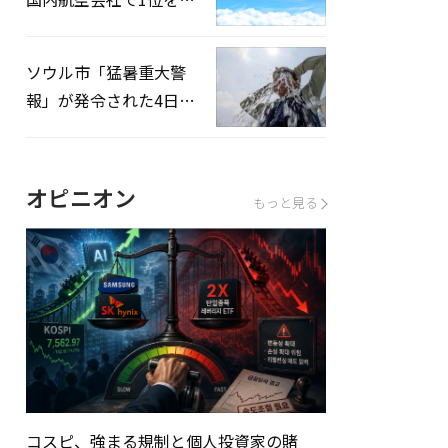
録…「上半期搭乗率
93%」
ソウル市「猛暑重大警
報」が発令された4日、
熱中症患者39人追加発
生
オピニオン
もっと見る
コスピ、強まる規制と個人投資家の賭