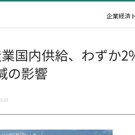
企業
経済
造業国内供給、わずか2
減の影響
5:07