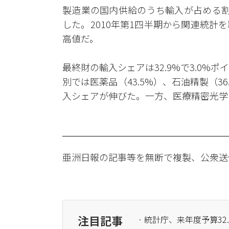
製造業の国内供給のうち輸入が占める割合
した。2010年第1四半期から関連統計
高値だ。
最終財の輸入シェアは32.9%で3.0%ポ
別では医薬品（43.5%）、石油精製（36
入シェアが伸びた。一方、医療精密光学（
亜洲日報の記事等を無断で複製、公衆送
注目記事
· 統計庁、来年度予算32