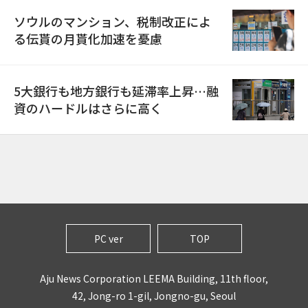
ソウルのマンション、税制改正によ
る伝貰の月貰化加速を憂慮
5大銀行も地方銀行も延滞率上昇…融
資のハードルはさらに高く
PC ver
TOP
Aju News Corporation LEEMA Building, 11th floor,
42, Jong-ro 1-gil, Jongno-gu, Seoul