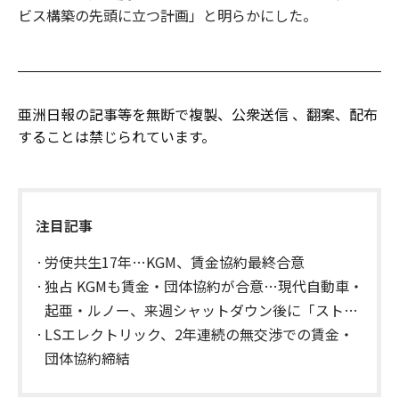
ビス構築の先頭に立つ計画」と明らかにした。
亜洲日報の記事等を無断で複製、公衆送信 、翻案、配布
することは禁じられています。
注目記事
労使共生17年…KGM、賃金協約最終合意
独占 KGMも賃金・団体協約が合意…現代自動車・
起亜・ルノー、来週シャットダウン後に「ストの
分岐点」
LSエレクトリック、2年連続の無交渉での賃金・
団体協約締結