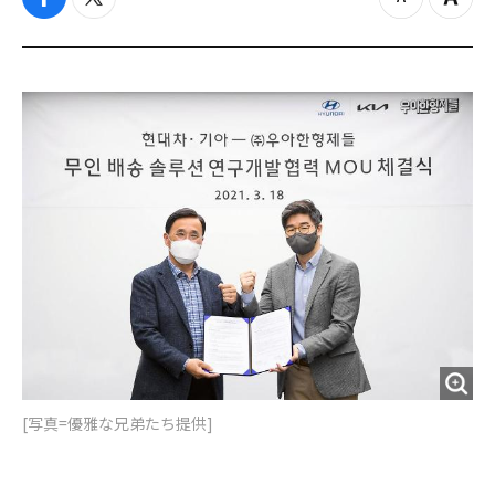
f
t
z
Z
a
w
o
o
c
i
o
o
e
t
m
m
b
t
o
i
o
e
u
n
o
r
t
k
[写真=優雅な兄弟たち提供]