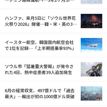
の再開
ハンファ、来月5日に「ソウル世界花
火祭り2026」開催…韓・米・英の3カ
国が参加
イースター航空、韓国国内航空会社
で1位を記録…「上半期搭乗率93%」
ソウル市「猛暑重大警報」が発令さ
れた4日、熱中症患者39人追加発生
6月の経常収支、497億ドルで「過去
最大」…輸出が初の1000億ドル突破