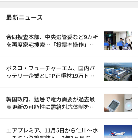
最新ニュース
合同捜査本部、中央選管委など9カ所
を再度家宅捜索…「投票率操作」の
資料を確保
ポスコ・フューチャーエム、国内バ
ッテリー企業とLFP正極材19万トン
の供給契約を締結
韓国政府、猛暑で電力需要が過去最
高更新の可能性に需給対応体制を点
検
エアプレミア、11月5日から仁川〜ホ
ーチミン路線運航へ…3年2ヶ月ぶり