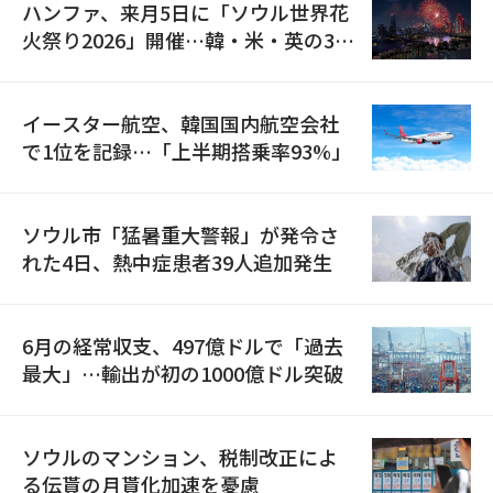
ハンファ、来月5日に「ソウル世界花
火祭り2026」開催…韓・米・英の3カ
国が参加
イースター航空、韓国国内航空会社
で1位を記録…「上半期搭乗率93%」
ソウル市「猛暑重大警報」が発令さ
れた4日、熱中症患者39人追加発生
6月の経常収支、497億ドルで「過去
最大」…輸出が初の1000億ドル突破
ソウルのマンション、税制改正によ
る伝貰の月貰化加速を憂慮