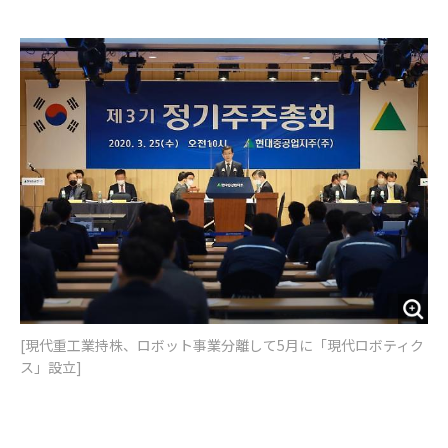
e
t
m
m
b
t
o
i
o
e
u
n
o
r
t
k
[現代重工業持株、ロボット事業分離して5月に「現代ロボティク
ス」設立]