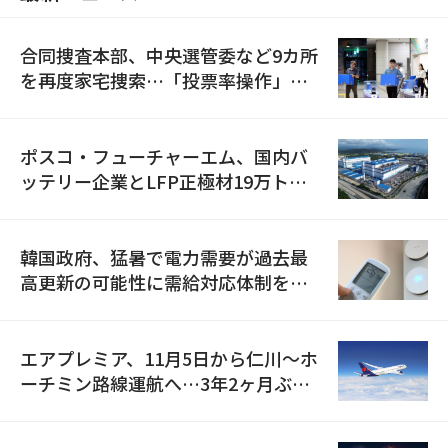
合同捜査本部、中央選管委など9カ所
を再度家宅捜索…「投票率操作」の
資料を確保
ポスコ・フューチャーエム、国内バ
ッテリー企業とLFP正極材19万トン
の供給契約を締結
韓国政府、猛暑で電力需要が過去最
高更新の可能性に需給対応体制を点
検
エアプレミア、11月5日から仁川〜ホ
ーチミン路線運航へ…3年2ヶ月ぶり
の再開