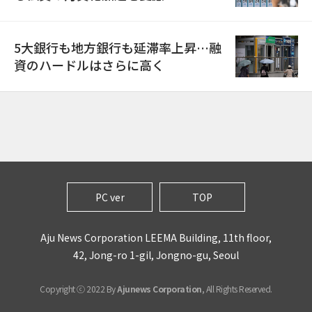
5大銀行も地方銀行も延滞率上昇…融
資のハードルはさらに高く
PC ver
TOP
Aju News Corporation LEEMA Building, 11th floor,
42, Jong-ro 1-gil, Jongno-gu, Seoul
Copyright ⓒ 2022 By
Ajunews Corporation
, All Rights Reserved.