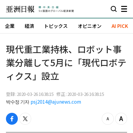
企業
経済
トピックス
オピニオン
AI PICK
現代重工業持株、ロボット事
業分離して5月に「現代ロボテ
ィクス」設立
登録 : 2020-03-26 16:38:15
修正 : 2020-03-26 16:38:15
박수정 기자
psj2014@ajunews.com
f
t
z
Z
a
w
o
o
c
i
o
o