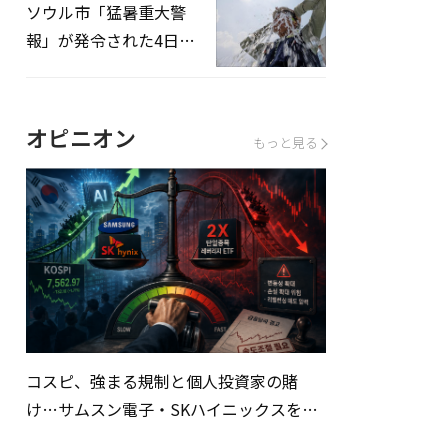
ソウル市「猛暑重大警
報」が発令された4日、
熱中症患者39人追加発
生
オピニオン
もっと見る
コスピ、強まる規制と個人投資家の賭
け…サムスン電子・SKハイニックスを巡
る明暗