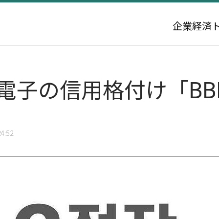
企業
経済
電子の信用格付け「BB
4:52