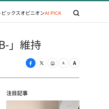
トピックス
オピニオン
AI PICK
B-」維持
注目記事