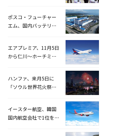
宅捜索…「投票率操
作」の資料を確保
ポスコ・フューチャー
エム、国内バッテリー
企業とLFP正極材19万ト
ンの供給契約を締結
エアプレミア、11月5日
から仁川〜ホーチミン
路線運航へ…3年2ヶ月
ぶりの再開
ハンファ、来月5日に
「ソウル世界花火祭り
2026」開催…韓・米・
英の3カ国が参加
イースター航空、韓国
国内航空会社で1位を記
録…「上半期搭乗率
93%」