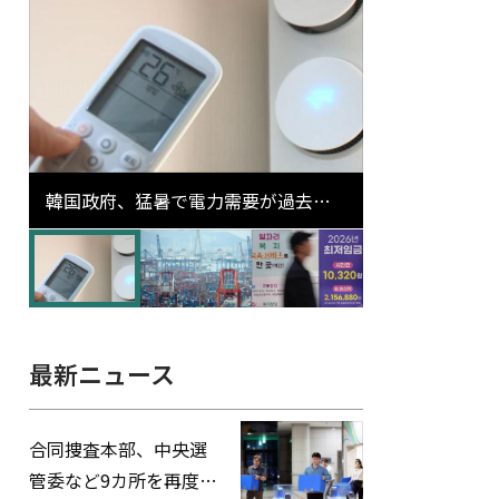
韓国政府、猛暑で電力需要が過去最
高更新の可能性に需給対応体制を点
検
最新ニュース
合同捜査本部、中央選
管委など9カ所を再度家