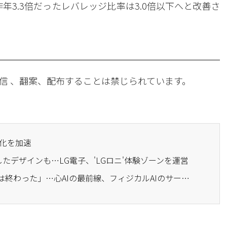
年3.3倍だったレバレッジ比率は3.0倍以下へと改善さ
信 、翻案、配布することは禁じられています。
強化を加速
用したデザインも…LG電子、'LGロニ'体験ゾーンを運営
· 「ロボット販売の時代は終わった」…心AIの最前線、フィジカルAIのサービス戦略