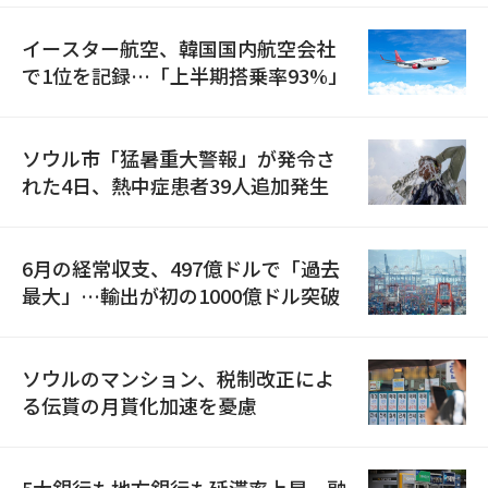
イースター航空、韓国国内航空会社
で1位を記録…「上半期搭乗率93%」
ソウル市「猛暑重大警報」が発令さ
れた4日、熱中症患者39人追加発生
6月の経常収支、497億ドルで「過去
最大」…輸出が初の1000億ドル突破
ソウルのマンション、税制改正によ
る伝貰の月貰化加速を憂慮