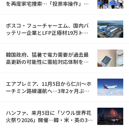
を再度家宅捜索…「投票率操作」の
資料を確保
ポスコ・フューチャーエム、国内バ
ッテリー企業とLFP正極材19万トン
の供給契約を締結
韓国政府、猛暑で電力需要が過去最
高更新の可能性に需給対応体制を点
検
エアプレミア、11月5日から仁川〜ホ
ーチミン路線運航へ…3年2ヶ月ぶり
の再開
ハンファ、来月5日に「ソウル世界花
火祭り2026」開催…韓・米・英の3カ
国が参加