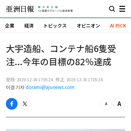
企業
経済
トピックス
オピニオン
AI PICK
大宇造船、コンテナ船6隻受
注...今年の目標の82％達成
登録 : 2019-12-30 17:05:24
修正 : 2019-12-30 17:05:24
이경 기자
dorami@ajunews.com
f
t
z
Z
a
w
o
o
c
i
o
o
e
t
m
m
b
t
o
i