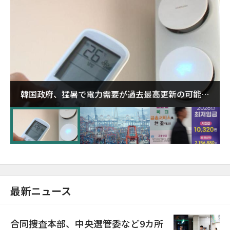
韓国政府、猛暑で電力需要が過去最高更新の可能性
に需給対応体制を点検
最新ニュース
合同捜査本部、中央選管委など9カ所