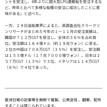
ントを受注し、4年ぶりに超大型LPG運搬船を受注するな
ど、昨年と比べて多様な船種の受注に成功したことに意
味がある」と述べた。
一方、２９日造船業界によると、英調査会社クラークソ
ンリサーチがまとめた今年の１～１１月の受注実績は、
韓国が７１２万CGTを受注し、全体の３６％を占め首
位。受注額は１６４億ドル（約１９兆ウォン）に至る。
２位の中国は７０８万CGT（３５％）を受注し、受注額
は１５３億ドル（１７兆７０００億ウォン）。日本は２
５７万CGT（１３％）で３位、イタリアは１１４万CGT
（６％）で４位であった。
亜洲日報の記事等を無断で複製、公衆送信 、翻案、配布
することは禁じられています。