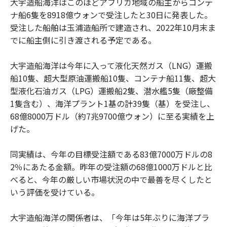
大宇造船海洋はこのほどアフリカ地域の船主からコンテ
ナ船6隻を8918億ウォンで受注したと30日に発表した。
受注した船舶は玉浦造船所で建造され、2022年10月末ま
でに船主側に引き渡される予定である。
大宇造船海洋は今年に入って液化天然ガス（LNG）運搬
船10隻、超大型原油運搬船10隻、コンテナ船11隻、超大
型液化石油ガス（LPG）運搬船2隻、潜水艦5隻（廠整備
1隻含む）、海洋プラント1基の計39隻（基）を受注し、
68億8000万ドル（約7兆9700億ウォン）に至る実績を上
げた。
同実績は、今年の目標受注額である83億7000万ドルの8
2％にあたる金額。昨年の受注額の68億1000万ドルと比
べると、今年の厳しい市場状況の中で最善を尽くしたと
いう評価を受けている。
大宇造船海洋の関係者は、「今年は5年ぶりに海洋プラ