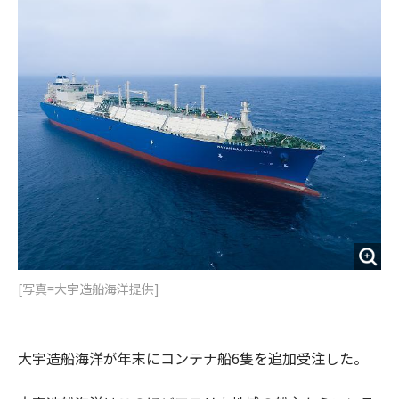
o
e
u
n
o
r
t
k
[写真=大宇造船海洋提供]
大宇造船海洋が年末にコンテナ船6隻を追加受注した。