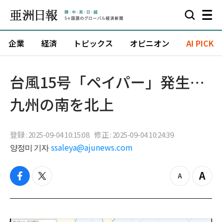
企業
経済
トピックス
オピニオン
AI PICK
台風15号「ペイパー」発生…
九州の南を北上
登録 : 2025-09-04 10:15:08
修正 : 2025-09-04 10:24:39
양정미 기자
ssaleya@ajunews.com
f
t
z
Z
a
w
o
o
c
i
o
o
e
t
m
m
b
t
o
i