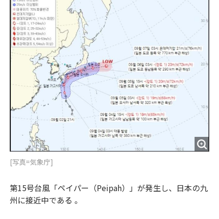
o
e
u
n
o
r
t
k
[写真=気象庁]
第15号台風「ペイパー（Peipah）」が発生し、日本の九
州に接近中である 。