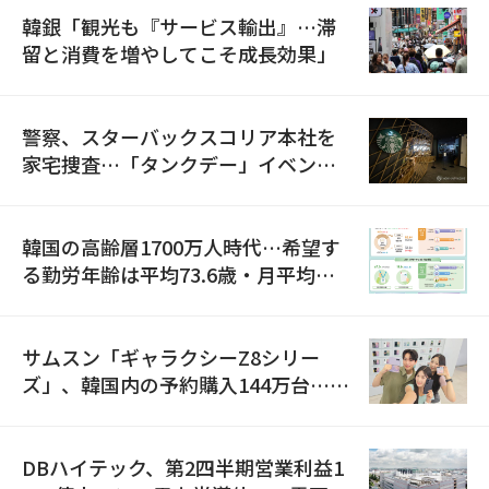
韓銀「観光も『サービス輸出』…滞
留と消費を増やしてこそ成長効果」
警察、スターバックスコリア本社を
家宅捜査…「タンクデー」イベント
巡り侮辱容疑
韓国の高齢層1700万人時代…希望す
る勤労年齢は平均73.6歳・月平均賃
金は300万ウォン以上
サムスン「ギャラクシーZ8シリー
ズ」、韓国内の予約購入144万台…
「過去最多」
DBハイテック、第2四半期営業利益1